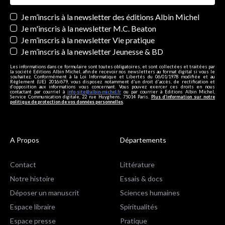
Newsletters
Je m’inscris à la newsletter des éditions Albin Michel
Je m'inscris à la newsletter M.C. Beaton
Je m’inscris à la newsletter Vie pratique
Je m’inscris à la newsletter Jeunesse & BD
Les informations dans ce formulaire sont toutes obligatoires, et sont collectées et traitées par
la société Editions Albin Michel, afin de recevoir nos newsletters au format digital si vous le
souhaitez. Conformément à la Loi Informatique et Libertés du 06/01/1978 modifiée et au
Règlement (UE) 2016/679, vous disposez notamment d'un droit d'accès, de rectification et
d’opposition aux informations vous concernant. Vous pouvez exercer ces droits en nous
contactant par courriel à
info-site@albin-michel.fr
ou par courrier à Editions Albin Michel,
Service Communication digitale, 22 rue Huyghens, 75014 Paris.
Plus d’information sur notre
politique de protection de vos données personnelles
.
A Propos
Départements
Contact
Littérature
Notre histoire
Essais & docs
Déposer un manuscrit
Sciences humaines
Espace libraire
Spiritualités
Espace presse
Pratique