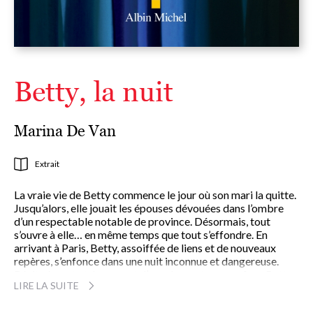
Betty, la nuit
Marina De Van
Extrait
La vraie vie de Betty commence le jour où son mari la quitte.
Jusqu’alors, elle jouait les épouses dévouées dans l’ombre
d’un respectable notable de province. Désormais, tout
s’ouvre à elle… en même temps que tout s’effondre. En
arrivant à Paris, Betty, assoiffée de liens et de nouveaux
repères, s’enfonce dans une nuit inconnue et dangereuse.
Récit glaçant et émouvant d’une descente aux enfers, Betty,
LIRE LA SUITE
la nuit raconte, à la manière d’un suspense, l’engrenage
psychique d’une femme que la solitude et le divorce mènent