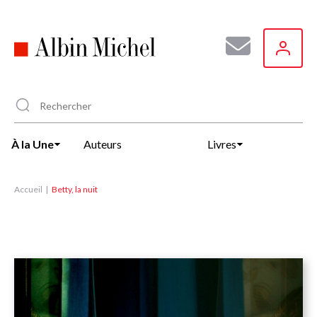
Aller
au
contenu
principal
À la Une
Auteurs
Livres
Accueil
Betty, la nuit