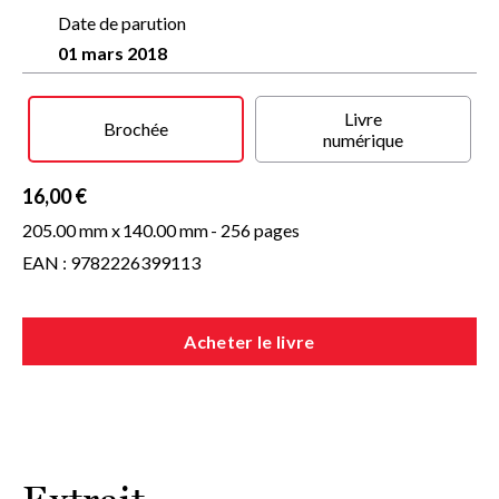
aux confins de la folie. L’écriture tendue de la scénariste et
réalisatrice Marina de Van donne à ce roman sombre la
Date de parution
dimension d’une expérience intérieure troublante.
01 mars 2018
Livre
Brochée
numérique
16,00 €
205.00 mm x
140.00 mm
- 256 pages
EAN : 9782226399113
Acheter le livre