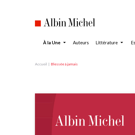
Aller
au
contenu
principal
À la Une
Auteurs
Littérature
Es
Accueil
Blessée à jamais