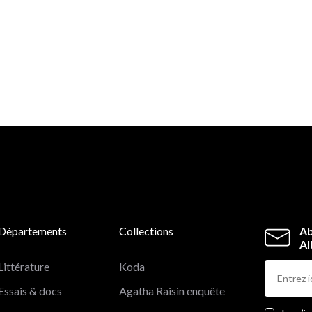
Départements
Collections
Ab
Al
Littérature
Koda
Essais & docs
Agatha Raisin enquête