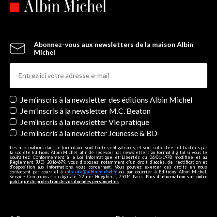
Abonnez-vous aux newsletters de la maison Albin
Michel
Newsletters
Je m’inscris à la newsletter des éditions Albin Michel
Je m'inscris à la newsletter M.C. Beaton
Je m’inscris à la newsletter Vie pratique
Je m’inscris à la newsletter Jeunesse & BD
Les informations dans ce formulaire sont toutes obligatoires, et sont collectées et traitées par
la société Editions Albin Michel, afin de recevoir nos newsletters au format digital si vous le
souhaitez. Conformément à la Loi Informatique et Libertés du 06/01/1978 modifiée et au
Règlement (UE) 2016/679, vous disposez notamment d'un droit d'accès, de rectification et
d’opposition aux informations vous concernant. Vous pouvez exercer ces droits en nous
contactant par courriel à
info-site@albin-michel.fr
ou par courrier à Editions Albin Michel,
Service Communication digitale, 22 rue Huyghens, 75014 Paris.
Plus d’information sur notre
politique de protection de vos données personnelles
.