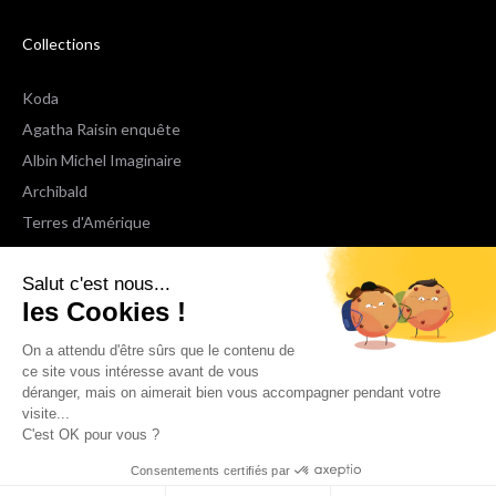
Collections
Koda
Agatha Raisin enquête
Albin Michel Imaginaire
Archibald
Terres d'Amérique
Espaces Libres Poche
Salut c'est nous...
NOX
les Cookies !
Wiz
Voir toutes les collections
On a attendu d'être sûrs que le contenu de
ce site vous intéresse avant de vous
déranger, mais on aimerait bien vous accompagner pendant votre
Nous suivre
visite...
C'est OK pour vous ?
Consentements certifiés par