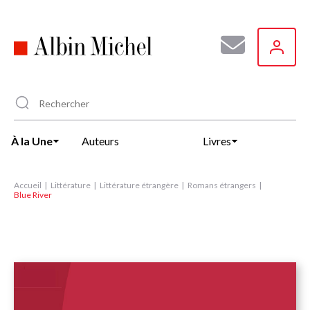
Aller
au
contenu
principal
À la Une
Auteurs
Livres
Accueil
Littérature
Littérature étrangère
Romans étrangers
Blue River