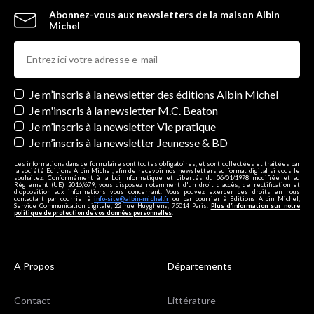
Abonnez-vous aux newsletters de la maison Albin
Michel
Newsletters
Je m’inscris à la newsletter des éditions Albin Michel
Je m'inscris à la newsletter M.C. Beaton
Je m’inscris à la newsletter Vie pratique
Je m’inscris à la newsletter Jeunesse & BD
Les informations dans ce formulaire sont toutes obligatoires, et sont collectées et traitées par
la société Editions Albin Michel, afin de recevoir nos newsletters au format digital si vous le
souhaitez. Conformément à la Loi Informatique et Libertés du 06/01/1978 modifiée et au
Règlement (UE) 2016/679, vous disposez notamment d'un droit d'accès, de rectification et
d’opposition aux informations vous concernant. Vous pouvez exercer ces droits en nous
contactant par courriel à
info-site@albin-michel.fr
ou par courrier à Editions Albin Michel,
Service Communication digitale, 22 rue Huyghens, 75014 Paris.
Plus d’information sur notre
politique de protection de vos données personnelles
.
A Propos
Départements
Contact
Littérature