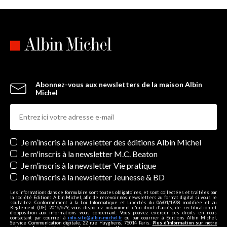
Abonnez-vous aux newsletters de la maison Albin
Michel
Newsletters
Je m’inscris à la newsletter des éditions Albin Michel
Je m'inscris à la newsletter M.C. Beaton
Je m’inscris à la newsletter Vie pratique
Je m’inscris à la newsletter Jeunesse & BD
Les informations dans ce formulaire sont toutes obligatoires, et sont collectées et traitées par
la société Editions Albin Michel, afin de recevoir nos newsletters au format digital si vous le
souhaitez. Conformément à la Loi Informatique et Libertés du 06/01/1978 modifiée et au
Règlement (UE) 2016/679, vous disposez notamment d'un droit d'accès, de rectification et
d’opposition aux informations vous concernant. Vous pouvez exercer ces droits en nous
contactant par courriel à
info-site@albin-michel.fr
ou par courrier à Editions Albin Michel,
Service Communication digitale, 22 rue Huyghens, 75014 Paris.
Plus d’information sur notre