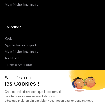
Albin Michel Imaginaire
Collections
Koda
Agatha Raisin enquête
Albin Michel Imaginaire
Archibald
Terres d'Amérique
Espaces Libres Poche
Salut c'est nous...
NOX
les Cookies !
Wiz
Voir toutes les collections
On a attendu d'être sûrs que le contenu de
ce site vous intéresse avant de vous
déranger, mais on aimerait bien vous accompagner pendant votre
Nous suivre