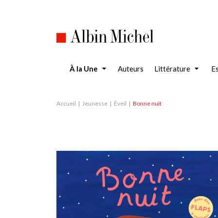
Aller
au
contenu
principal
À la Une
Auteurs
Littérature
Es
Accueil
Jeunesse
Éveil
Bonne nuit