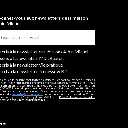
onnez-vous aux newsletters de la maison
bin Michel
ers
nscris à la newsletter des éditions Albin Michel
nscris à la newsletter M.C. Beaton
scris à la newsletter Vie pratique
nscris à la newsletter Jeunesse & BD
s dans ce formulaire sont toutes obligatoires, et sont collectées et traitées
ditions Albin Michel, afin de recevoir nos newsletters au format digital si vous
onformément à la Loi Informatique et Libertés du 06/01/1978 modifiée et au
 2016/679, vous disposez notamment d'un droit d'accès, de rectification et
ux informations vous concernant. Vous pouvez exercer ces droits en nous
courriel à
info-site@albin-michel.fr
ou par courrier à Editions Albin Michel,
cation digitale, 22 rue Huyghens, 75014 Paris.
Plus d’information sur notre
otection de vos données personnelles
.
vre