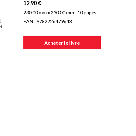
12,90 €
230.00 mm x
230.00 mm
- 10 pages
t
EAN : 9782226479648
Et
Acheter le livre