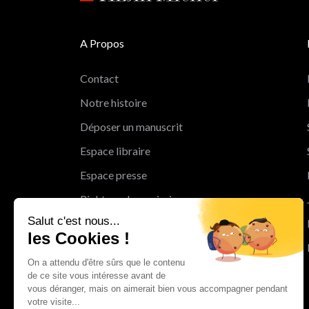
A Propos
Contact
Notre histoire
Déposer un manuscrit
Espace libraire
Espace presse
Rights and permissions
Salut c'est nous...
Mentions légales
les Cookies !
Cookies
On a attendu d'être sûrs que le contenu
Charte de protection des données
de ce site vous intéresse avant de
personnelles
vous déranger, mais on aimerait bien vous accompagner pendant
votre visite...
Le Groupe Albin Michel