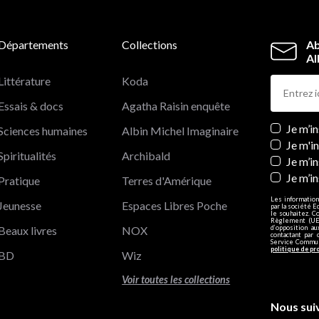
Départements
Collections
Ab
Al
Littérature
Koda
Essais & docs
Agatha Raisin enquête
Newslett
Je m’i
Sciences humaines
Albin Michel Imaginaire
Je m'i
Spiritualités
Archibald
Je m’in
Je m’i
Pratique
Terres d'Amérique
Les information
Jeunesse
Espaces Libres Poche
par la société E
le souhaitez. C
Règlement (UE)
Beaux livres
NOX
d’opposition a
contactant par 
Service Communi
politique de pr
BD
Wiz
Voir toutes les collections
Nous sui