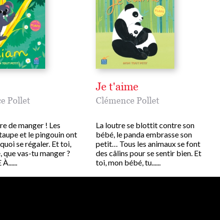
Je t'aime
e Pollet
Clémence Pollet
ure de manger ! Les
La loutre se blottit contre son
 taupe et le pingouin ont
bébé, le panda embrasse son
quoi se régaler. Et toi,
petit… Tous les animaux se font
 que vas-tu manger ?
des câlins pour se sentir bien. Et
......
toi, mon bébé, tu......