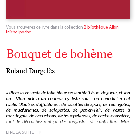
Vous trouverez ce livre dans la collection
Bibliothèque Albin
Michel poche
Bouquet de bohème
Roland Dorgelès
«
Picasso en veste de toile bleue ressemblait à un zingueur, et son
ami Vlaminck à un coureur cycliste sous son chandail à col
roulé. D'autres s'affublaient de culottes de sport, de redingotes,
de macfarlanes, de salopettes, de pet-en-l'air, de vestes à
martingale, de capuchons, de houppelandes, de cache-poussière,
tout le décrochez-moi-ça des magasins de confection. Max
Jacob se distinguait par un caban soutaché de rouge ramené de
LIRE LA SUITE
Bretagne, André Salmon par son carrick de cocher londonien. La