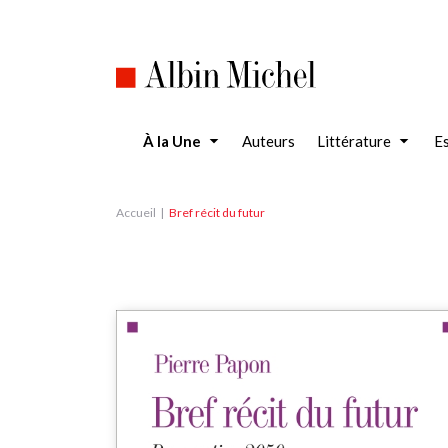
Aller
au
contenu
principal
À la Une
Auteurs
Littérature
Es
Accueil
Bref récit du futur