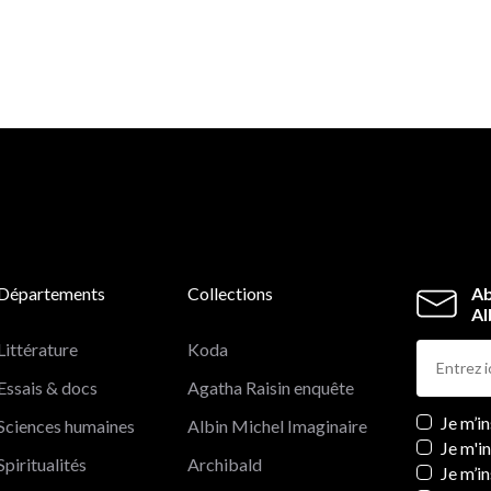
Physicien, Professeur émérite à l'École Supérieure de
Physique et Chimie Industrielles de Paris (ESPCI), Pierr
Papon a dirigé le Cnrs puis l’Ifremer (Institut français d
Recherche pour l’exploitation de la mer) ; il est présiden
d’honneur de Observatoire des Sciences et des
Techniques.
Départements
Collections
Ab
Al
Littérature
Koda
Essais & docs
Agatha Raisin enquête
Newslett
Je m’i
Sciences humaines
Albin Michel Imaginaire
Je m'i
Spiritualités
Archibald
Je m’in