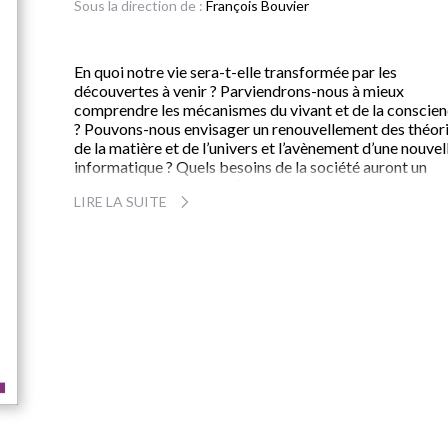
Sous la direction de :
François Bouvier
En quoi notre vie sera-t-elle transformée par les
découvertes à venir ? Parviendrons-nous à mieux
comprendre les mécanismes du vivant et de la conscie
? Pouvons-nous envisager un renouvellement des théor
de la matière et de l’univers et l’avènement d’une nouvel
informatique ? Quels besoins de la société auront un
impact sur la recherche (nouvelle robotique, révolution
LIRE LA SUITE
des neurosciences, thérapies géniques, innovations dan
l’énergie, dans l’alimentation, etc.). La recherche, vecteu
de l’« économie de la connaissance », échappera-t-elle à
dictature du temps court et rendra-t-elle le monde plus
lisible par le débat sur les choix technologiques et la
dimension éthique des enjeux ?
C’est à ces nombreuses questions que l’auteur, fort de s
double expérience de chercheur et de responsable de l
politique scientifique française, tente ici de répondre d
façon claire et passionnante. Cette réflexion prospecti
sur la science et la technologie nous apporte des répon
rigoureuses, à travers des scénarios du futur.