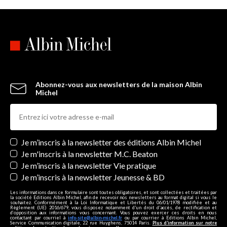
Abonnez-vous aux newsletters de la maison Albin
Michel
Newsletters
Je m’inscris à la newsletter des éditions Albin Michel
Je m'inscris à la newsletter M.C. Beaton
Je m’inscris à la newsletter Vie pratique
Je m’inscris à la newsletter Jeunesse & BD
Les informations dans ce formulaire sont toutes obligatoires, et sont collectées et traitées par
la société Editions Albin Michel, afin de recevoir nos newsletters au format digital si vous le
souhaitez. Conformément à la Loi Informatique et Libertés du 06/01/1978 modifiée et au
Règlement (UE) 2016/679, vous disposez notamment d'un droit d'accès, de rectification et
d’opposition aux informations vous concernant. Vous pouvez exercer ces droits en nous
contactant par courriel à
info-site@albin-michel.fr
ou par courrier à Editions Albin Michel,
Service Communication digitale, 22 rue Huyghens, 75014 Paris.
Plus d’information sur notre