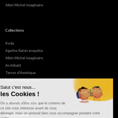
Albin Michel Imaginaire
Collections
Koda
Agatha Raisin enquête
Albin Michel Imaginaire
Archibald
Terres d'Amérique
Espaces Libres Poche
Salut c'est nous...
NOX
les Cookies !
Wiz
Voir toutes les collections
On a attendu d'être sûrs que le contenu de
ce site vous intéresse avant de vous
déranger, mais on aimerait bien vous accompagner pendant votre
Nous suivre