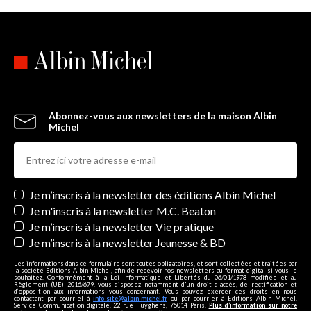
Abonnez-vous aux newsletters de la maison Albin
Michel
Newsletters
Je m’inscris à la newsletter des éditions Albin Michel
Je m'inscris à la newsletter M.C. Beaton
Je m’inscris à la newsletter Vie pratique
Je m’inscris à la newsletter Jeunesse & BD
Les informations dans ce formulaire sont toutes obligatoires, et sont collectées et traitées par
la société Editions Albin Michel, afin de recevoir nos newsletters au format digital si vous le
souhaitez. Conformément à la Loi Informatique et Libertés du 06/01/1978 modifiée et au
Règlement (UE) 2016/679, vous disposez notamment d'un droit d'accès, de rectification et
d’opposition aux informations vous concernant. Vous pouvez exercer ces droits en nous
contactant par courriel à
info-site@albin-michel.fr
ou par courrier à Editions Albin Michel,
Service Communication digitale, 22 rue Huyghens, 75014 Paris.
Plus d’information sur notre