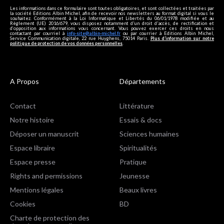
Les informations dans ce formulaire sont toutes obligatoires, et sont collectées et traitées par
la société Editions Albin Michel, afin de recevoir nos newsletters au format digital si vous le
souhaitez. Conformément à la Loi Informatique et Libertés du 06/01/1978 modifiée et au
Règlement (UE) 2016/679, vous disposez notamment d'un droit d'accès, de rectification et
d’opposition aux informations vous concernant. Vous pouvez exercer ces droits en nous
contactant par courriel à
info-site@albin-michel.fr
ou par courrier à Editions Albin Michel,
Service Communication digitale, 22 rue Huyghens, 75014 Paris.
Plus d’information sur notre
politique de protection de vos données personnelles
.
A Propos
Départements
Contact
Littérature
Notre histoire
Essais & docs
Déposer un manuscrit
Sciences humaines
Espace libraire
Spiritualités
Espace presse
Pratique
Rights and permissions
Jeunesse
Mentions légales
Beaux livres
Cookies
BD
Charte de protection des