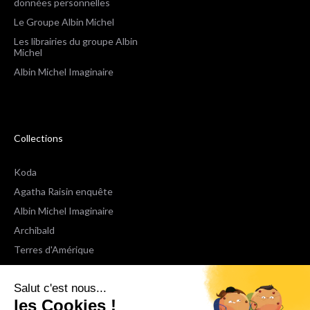
données personnelles
Le Groupe Albin Michel
Les librairies du groupe Albin
Michel
Albin Michel Imaginaire
Collections
Koda
Agatha Raisin enquête
Albin Michel Imaginaire
Archibald
Terres d'Amérique
Espaces Libres Poche
Salut c'est nous...
NOX
les Cookies !
Wiz