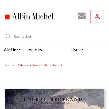
Aller
au
contenu
principal
À la Une
Auteurs
Livres
Accueil
Cahiers de Sainte-Hélène - tome 2