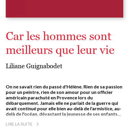
Car les hommes sont
meilleurs que leur vie
Liliane Guignabodet
On ne savait rien du passé d'Hélène. Rien de sa passion
pour un peintre, rien de son amour pour un officier
américain parachuté en Provence lors du
débarquement. Jamais elle ne parlait de la guerre qui
avait continué pour elle bien au-delà de l'armistice, au-
delà de l'océan, dévastant la jeunesse de ses enfants...
De la Provence ravagée par les bombardements à la
LIRE LA SUITE
vallée sereine de San Jose en Californie, une épopée