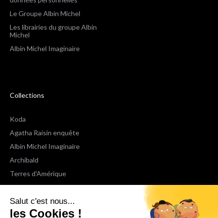
Le Groupe Albin Michel
Les librairies du groupe Albin
Michel
Albin Michel Imaginaire
Collections
Koda
Agatha Raisin enquête
Albin Michel Imaginaire
Archibald
Terres d'Amérique
Espaces Libres Poche
Salut c'est nous...
NOX
les Cookies !
Wiz