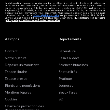
Les informations dans ce formulaire sont toutes obligatoires, et sont collectées et traitées par
la société Editions Albin Michel, afin de recevoir nos newsletters au format digital si vous le
souhaitez. Conformément à la Loi Informatique et Libertés du 06/01/1978 modifiée et au
Règlement (UE) 2016/679, vous disposez notamment d'un droit d'accès, de rectification et
d’opposition aux informations vous concernant. Vous pouvez exercer ces droits en nous
contactant par courriel à
info-site@albin-michel.fr
ou par courrier à Editions Albin Michel,
Service Communication digitale, 22 rue Huyghens, 75014 Paris.
Plus d’information sur notre
politique de protection de vos données personnelles
.
A Propos
Départements
Contact
Littérature
Notre histoire
Essais & docs
Déposer un manuscrit
Sciences humaines
Espace libraire
Spiritualités
Espace presse
Pratique
Rights and permissions
Jeunesse
Mentions légales
Beaux livres
Cookies
BD
Charte de protection des
données personnelles