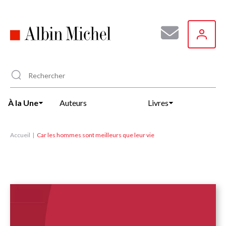
Aller
au
contenu
principal
À la Une
Auteurs
Livres
Accueil
Car les hommes sont meilleurs que leur vie