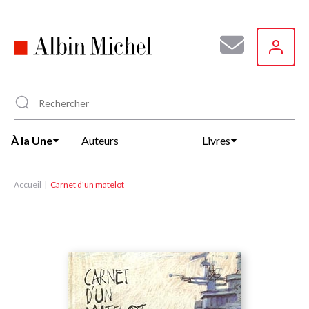
Aller
au
contenu
principal
À la Une
Auteurs
Livres
Accueil
Carnet d'un matelot