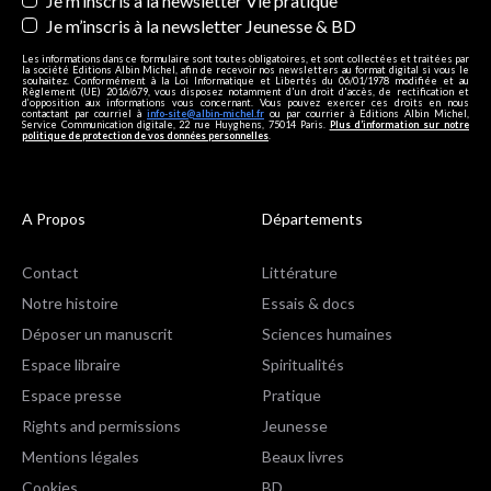
Je m’inscris à la newsletter Vie pratique
Je m’inscris à la newsletter Jeunesse & BD
Les informations dans ce formulaire sont toutes obligatoires, et sont collectées et traitées par
la société Editions Albin Michel, afin de recevoir nos newsletters au format digital si vous le
souhaitez. Conformément à la Loi Informatique et Libertés du 06/01/1978 modifiée et au
Règlement (UE) 2016/679, vous disposez notamment d'un droit d'accès, de rectification et
d’opposition aux informations vous concernant. Vous pouvez exercer ces droits en nous
contactant par courriel à
info-site@albin-michel.fr
ou par courrier à Editions Albin Michel,
Service Communication digitale, 22 rue Huyghens, 75014 Paris.
Plus d’information sur notre
politique de protection de vos données personnelles
.
A Propos
Départements
Contact
Littérature
Notre histoire
Essais & docs
Déposer un manuscrit
Sciences humaines
Espace libraire
Spiritualités
Espace presse
Pratique
Rights and permissions
Jeunesse
Mentions légales
Beaux livres
Cookies
BD