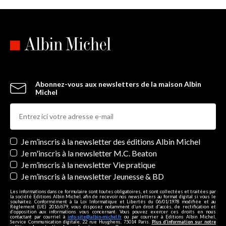
Abonnez-vous aux newsletters de la maison Albin
Michel
Newsletters
Je m’inscris à la newsletter des éditions Albin Michel
Je m'inscris à la newsletter M.C. Beaton
Je m’inscris à la newsletter Vie pratique
Je m’inscris à la newsletter Jeunesse & BD
Les informations dans ce formulaire sont toutes obligatoires, et sont collectées et traitées par
la société Editions Albin Michel, afin de recevoir nos newsletters au format digital si vous le
souhaitez. Conformément à la Loi Informatique et Libertés du 06/01/1978 modifiée et au
Règlement (UE) 2016/679, vous disposez notamment d'un droit d'accès, de rectification et
d’opposition aux informations vous concernant. Vous pouvez exercer ces droits en nous
contactant par courriel à
info-site@albin-michel.fr
ou par courrier à Editions Albin Michel,
Service Communication digitale, 22 rue Huyghens, 75014 Paris.
Plus d’information sur notre