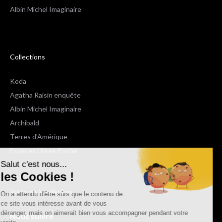
Albin Michel Imaginaire
Collections
Koda
Agatha Raisin enquête
Albin Michel Imaginaire
Archibald
Terres d'Amérique
Espaces Libres Poche
Salut c'est nous...
NOX
les Cookies !
Wiz
Voir toutes les collections
On a attendu d'être sûrs que le contenu de
ce site vous intéresse avant de vous
déranger, mais on aimerait bien vous accompagner pendant votre
Nous suivre