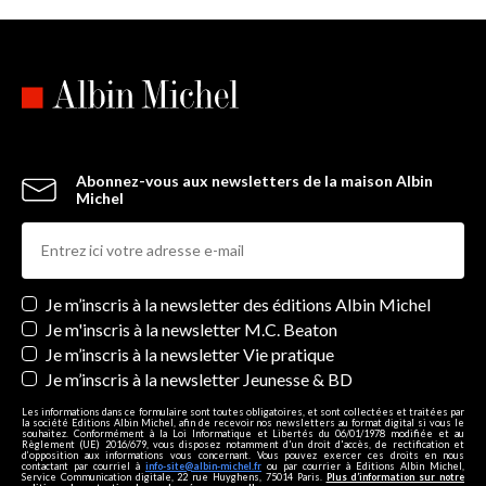
Abonnez-vous aux newsletters de la maison Albin
Michel
Newsletters
Je m’inscris à la newsletter des éditions Albin Michel
Je m'inscris à la newsletter M.C. Beaton
Je m’inscris à la newsletter Vie pratique
Je m’inscris à la newsletter Jeunesse & BD
Les informations dans ce formulaire sont toutes obligatoires, et sont collectées et traitées par
la société Editions Albin Michel, afin de recevoir nos newsletters au format digital si vous le
souhaitez. Conformément à la Loi Informatique et Libertés du 06/01/1978 modifiée et au
Règlement (UE) 2016/679, vous disposez notamment d'un droit d'accès, de rectification et
d’opposition aux informations vous concernant. Vous pouvez exercer ces droits en nous
contactant par courriel à
info-site@albin-michel.fr
ou par courrier à Editions Albin Michel,
Service Communication digitale, 22 rue Huyghens, 75014 Paris.
Plus d’information sur notre