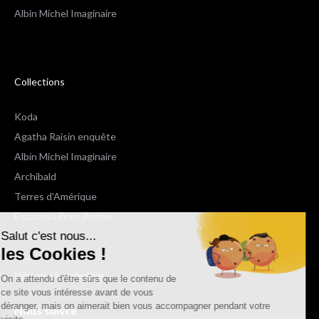
Albin Michel Imaginaire
Collections
Koda
Agatha Raisin enquête
Albin Michel Imaginaire
Archibald
Terres d'Amérique
Espaces Libres Poche
Salut c'est nous...
NOX
les Cookies !
Wiz
Voir toutes les collections
On a attendu d'être sûrs que le contenu de
ce site vous intéresse avant de vous
déranger, mais on aimerait bien vous accompagner pendant votre
Nous suivre