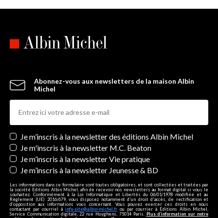
Abonnez-vous aux newsletters de la maison Albin
Michel
Newsletters
Je m’inscris à la newsletter des éditions Albin Michel
Je m'inscris à la newsletter M.C. Beaton
Je m’inscris à la newsletter Vie pratique
Je m’inscris à la newsletter Jeunesse & BD
Les informations dans ce formulaire sont toutes obligatoires, et sont collectées et traitées par
la société Editions Albin Michel, afin de recevoir nos newsletters au format digital si vous le
souhaitez. Conformément à la Loi Informatique et Libertés du 06/01/1978 modifiée et au
Règlement (UE) 2016/679, vous disposez notamment d'un droit d'accès, de rectification et
d’opposition aux informations vous concernant. Vous pouvez exercer ces droits en nous
contactant par courriel à
info-site@albin-michel.fr
ou par courrier à Editions Albin Michel,
Service Communication digitale, 22 rue Huyghens, 75014 Paris.
Plus d’information sur notre