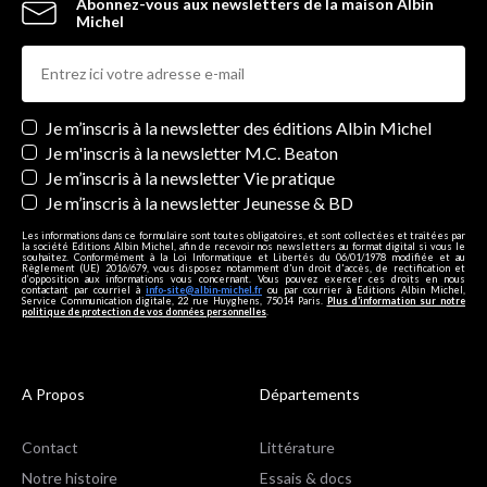
Abonnez-vous aux newsletters de la maison Albin
Michel
Newsletters
Je m’inscris à la newsletter des éditions Albin Michel
Je m'inscris à la newsletter M.C. Beaton
Je m’inscris à la newsletter Vie pratique
Je m’inscris à la newsletter Jeunesse & BD
Les informations dans ce formulaire sont toutes obligatoires, et sont collectées et traitées par
la société Editions Albin Michel, afin de recevoir nos newsletters au format digital si vous le
souhaitez. Conformément à la Loi Informatique et Libertés du 06/01/1978 modifiée et au
Règlement (UE) 2016/679, vous disposez notamment d'un droit d'accès, de rectification et
d’opposition aux informations vous concernant. Vous pouvez exercer ces droits en nous
contactant par courriel à
info-site@albin-michel.fr
ou par courrier à Editions Albin Michel,
Service Communication digitale, 22 rue Huyghens, 75014 Paris.
Plus d’information sur notre
politique de protection de vos données personnelles
.
A Propos
Départements
Contact
Littérature
Notre histoire
Essais & docs