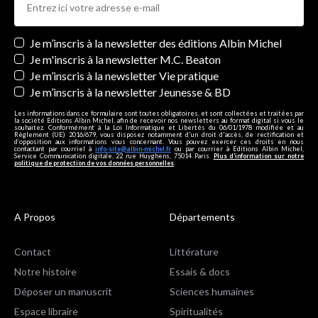
Newsletters
Je m’inscris à la newsletter des éditions Albin Michel
Je m'inscris à la newsletter M.C. Beaton
Je m’inscris à la newsletter Vie pratique
Je m’inscris à la newsletter Jeunesse & BD
Les informations dans ce formulaire sont toutes obligatoires, et sont collectées et traitées par
la société Editions Albin Michel, afin de recevoir nos newsletters au format digital si vous le
souhaitez. Conformément à la Loi Informatique et Libertés du 06/01/1978 modifiée et au
Règlement (UE) 2016/679, vous disposez notamment d'un droit d'accès, de rectification et
d’opposition aux informations vous concernant. Vous pouvez exercer ces droits en nous
contactant par courriel à
info-site@albin-michel.fr
ou par courrier à Editions Albin Michel,
Service Communication digitale, 22 rue Huyghens, 75014 Paris.
Plus d’information sur notre
politique de protection de vos données personnelles
.
A Propos
Départements
Contact
Littérature
Notre histoire
Essais & docs
Déposer un manuscrit
Sciences humaines
Espace libraire
Spiritualités