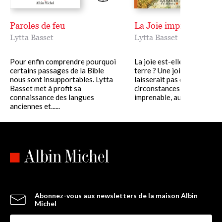
« Le livre de Lytta Basset rejoindra tous ceux qui ont vécu la
perte d'un être cher : il est bourré d'espérance et de profonde
humanité. »
Paroles de feu
La Joie imprenable
Bernard Litzler,
Écho Magazine.
Lytta Basset
Lytta Basset
Pour enfin comprendre pourquoi
La joie est-elle possible su
certains passages de la Bible
terre ? Une joie qui ne se
nous sont insupportables. Lytta
laisserait pas détruire par 
Basset met à profit sa
circonstances de la vie - un
connaissance des langues
imprenable, autre que le......
anciennes et......
Abonnez-vous aux newsletters de la maison Albin
Michel