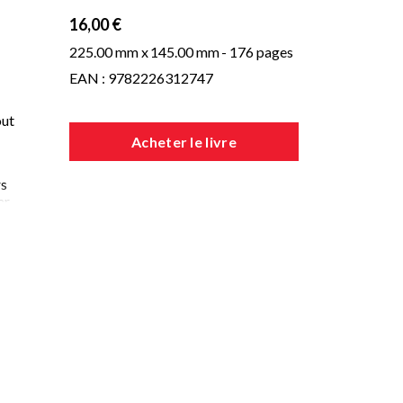
16,00 €
225.00 mm x
145.00 mm
- 176 pages
EAN : 9782226312747
out
Acheter le livre
rs
ar
 en
n-
n
nt