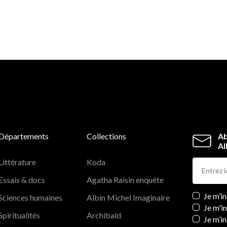
protectrice et compétitive.
Départements
Collections
Ab
Al
Littérature
Koda
Essais & docs
Agatha Raisin enquête
Newslett
Je m’i
Sciences humaines
Albin Michel Imaginaire
Je m'i
Spiritualités
Archibald
Je m’in