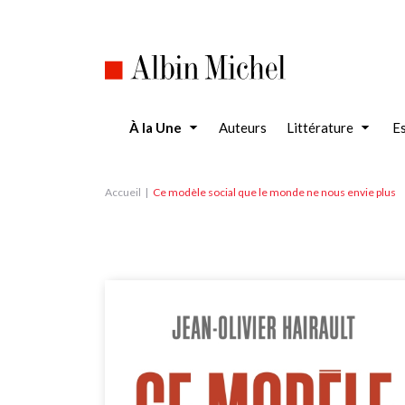
Aller
au
contenu
principal
À la Une
Auteurs
Littérature
Es
Accueil
Ce modèle social que le monde ne nous envie plus