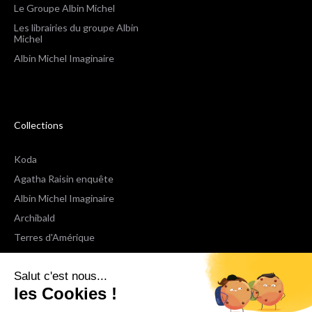
Le Groupe Albin Michel
Les librairies du groupe Albin
Michel
Albin Michel Imaginaire
Collections
Koda
Agatha Raisin enquête
Albin Michel Imaginaire
Archibald
Terres d'Amérique
Espaces Libres Poche
Salut c'est nous...
NOX
les Cookies !
Wiz