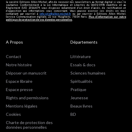
la société Editions Albin Michel, afin de recevoir nos newsletters au format digital si vous le
souhaitez. Conformément à la Loi Informatique et Libertés du 06/01/1978 modifiée et au
Règlement (UE) 2016/679, vous disposez notamment d'un droit d'accès, de rectification et
d’opposition aux informations vous concernant. Vous pouvez exercer ces droits en nous
contactant par courriel à
info-site@albin-michel.fr
ou par courrier à Editions Albin Michel,
Service Communication digitale, 22 rue Huyghens, 75014 Paris.
Plus d’information sur notre
politique de protection de vos données personnelles
.
A Propos
Départements
Contact
Littérature
Notre histoire
Essais & docs
Déposer un manuscrit
Sciences humaines
Espace libraire
Spiritualités
Espace presse
Pratique
Rights and permissions
Jeunesse
Mentions légales
Beaux livres
Cookies
BD
Charte de protection des
données personnelles