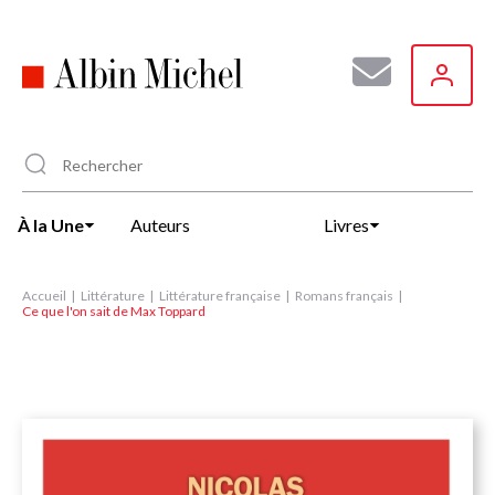
Aller
au
contenu
principal
À la Une
Auteurs
Livres
Accueil
Littérature
Littérature française
Romans français
Ce que l'on sait de Max Toppard