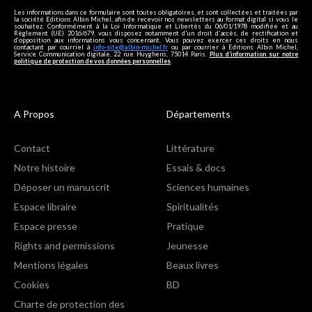
Les informations dans ce formulaire sont toutes obligatoires, et sont collectées et traitées par
la société Editions Albin Michel, afin de recevoir nos newsletters au format digital si vous le
souhaitez. Conformément à la Loi Informatique et Libertés du 06/01/1978 modifiée et au
Règlement (UE) 2016/679, vous disposez notamment d'un droit d'accès, de rectification et
d’opposition aux informations vous concernant. Vous pouvez exercer ces droits en nous
contactant par courriel à
info-site@albin-michel.fr
ou par courrier à Editions Albin Michel,
Service Communication digitale, 22 rue Huyghens, 75014 Paris.
Plus d’information sur notre
politique de protection de vos données personnelles
.
A Propos
Départements
Contact
Littérature
Notre histoire
Essais & docs
Déposer un manuscrit
Sciences humaines
Espace libraire
Spiritualités
Espace presse
Pratique
Rights and permissions
Jeunesse
Mentions légales
Beaux livres
Cookies
BD
Charte de protection des