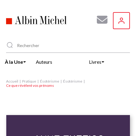
Aller
au
contenu
principal
À la Une
Auteurs
Livres
Accueil
Pratique
Ésotérisme
Ésotérisme
Ce que révèlent vos prénoms