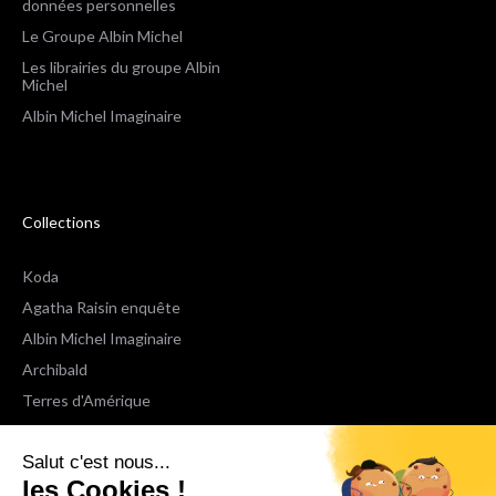
données personnelles
Le Groupe Albin Michel
Les librairies du groupe Albin
Michel
Albin Michel Imaginaire
Collections
Koda
Agatha Raisin enquête
Albin Michel Imaginaire
Archibald
Terres d'Amérique
Espaces Libres Poche
Salut c'est nous...
NOX
les Cookies !
Wiz