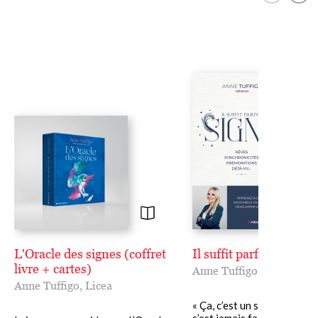
L'Oracle des signes (coffret
Il suffit parfois d'un s
livre + cartes)
Anne Tuffigo
Anne Tuffigo
,
Licea
« Ça, c’est un signe ! » Qui 
s’est jamais fait cette réfle