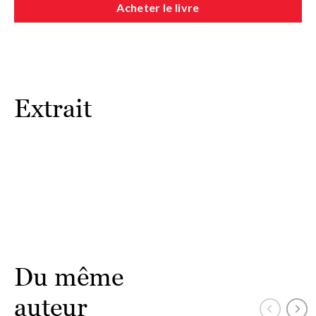
Acheter le livre
Lettres modernes – qu’elle décide de mettre ses capacités
médiumniques au service des autres. Elle s’installe comme
médium à Paris et donne de nombreuses conférences à
travers la France. Elle est l’autrice de plusieurs ouvrages à
succès, dont
Il suffit parfois d’un signe
(Albin Michel, 2021) et
L’Oracle des signes
(Albin Michel, 2023).
Extrait
Du même
auteur