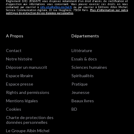
Règlement (UE) 2016/679, vous disposez notamment d'un droit d'accès, de rectification et
d’opposition aux informations vous concernant. Vous pouvez exercer ces droits en nous
contactant par courriel à
info-site@albin-michel.fr
ou par courrier à Editions Albin Michel,
Service Communication digitale, 22 rue Huyghens, 75014 Paris.
Plus d’information sur notre
politique de protection de vos données personnelles
.
A Propos
Départements
Contact
Littérature
Notre histoire
Essais & docs
Déposer un manuscrit
Sciences humaines
Espace libraire
Spiritualités
Espace presse
Pratique
Rights and permissions
Jeunesse
Mentions légales
Beaux livres
Cookies
BD
Charte de protection des
données personnelles
Le Groupe Albin Michel