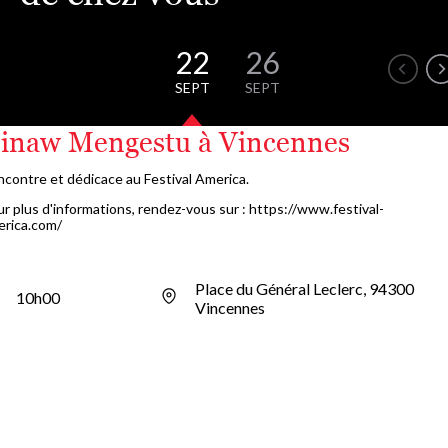
22
26
SEPT
SEPT
inaw Mengestu à Vincennes
contre et dédicace au Festival America.
r plus d'informations, rendez-vous sur : https://www.festival-
erica.com/
Place du Général Leclerc, 94300
10h00
Vincennes