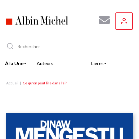
Aller
au
contenu
principal
À la Une
Auteurs
Livres
Accueil
Ce qu'on peut lire dans l'air