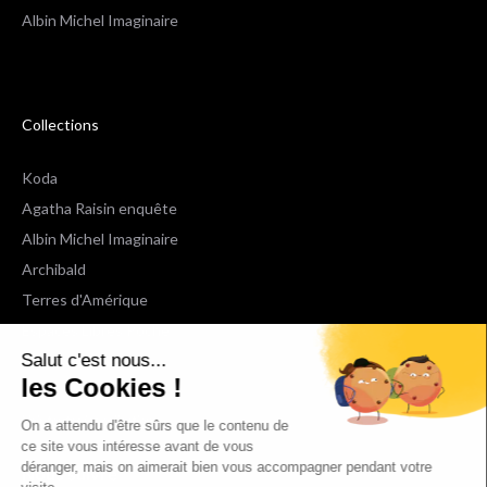
Albin Michel Imaginaire
Collections
Koda
Agatha Raisin enquête
Albin Michel Imaginaire
Archibald
Terres d'Amérique
Espaces Libres Poche
Salut c'est nous...
NOX
les Cookies !
Wiz
Voir toutes les collections
On a attendu d'être sûrs que le contenu de
ce site vous intéresse avant de vous
déranger, mais on aimerait bien vous accompagner pendant votre
Nous suivre