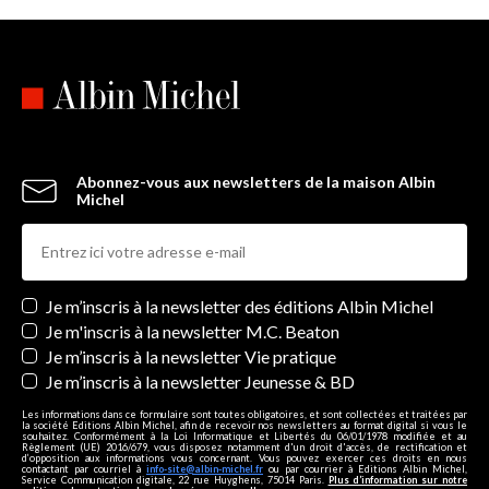
Abonnez-vous aux newsletters de la maison Albin
Michel
Newsletters
Je m’inscris à la newsletter des éditions Albin Michel
Je m'inscris à la newsletter M.C. Beaton
Je m’inscris à la newsletter Vie pratique
Je m’inscris à la newsletter Jeunesse & BD
Les informations dans ce formulaire sont toutes obligatoires, et sont collectées et traitées par
la société Editions Albin Michel, afin de recevoir nos newsletters au format digital si vous le
souhaitez. Conformément à la Loi Informatique et Libertés du 06/01/1978 modifiée et au
Règlement (UE) 2016/679, vous disposez notamment d'un droit d'accès, de rectification et
d’opposition aux informations vous concernant. Vous pouvez exercer ces droits en nous
contactant par courriel à
info-site@albin-michel.fr
ou par courrier à Editions Albin Michel,
Service Communication digitale, 22 rue Huyghens, 75014 Paris.
Plus d’information sur notre