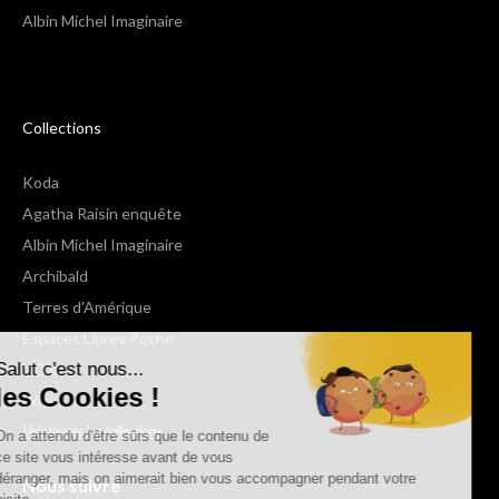
Albin Michel Imaginaire
Collections
Koda
Agatha Raisin enquête
Albin Michel Imaginaire
Archibald
Terres d'Amérique
Espaces Libres Poche
Salut c'est nous...
NOX
les Cookies !
Wiz
Voir toutes les collections
On a attendu d'être sûrs que le contenu de
ce site vous intéresse avant de vous
déranger, mais on aimerait bien vous accompagner pendant votre
Nous suivre