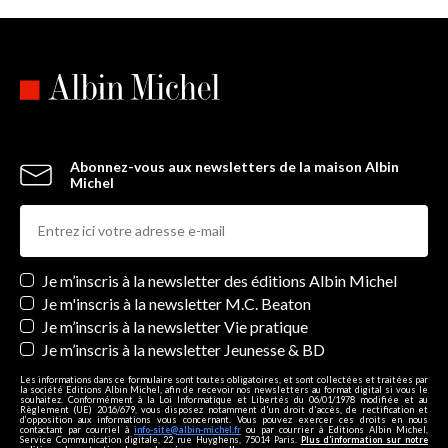
Abonnez-vous aux newsletters de la maison Albin
Michel
Newsletters
Je m’inscris à la newsletter des éditions Albin Michel
Je m'inscris à la newsletter M.C. Beaton
Je m’inscris à la newsletter Vie pratique
Je m’inscris à la newsletter Jeunesse & BD
Les informations dans ce formulaire sont toutes obligatoires, et sont collectées et traitées par
la société Editions Albin Michel, afin de recevoir nos newsletters au format digital si vous le
souhaitez. Conformément à la Loi Informatique et Libertés du 06/01/1978 modifiée et au
Règlement (UE) 2016/679, vous disposez notamment d'un droit d'accès, de rectification et
d’opposition aux informations vous concernant. Vous pouvez exercer ces droits en nous
contactant par courriel à
info-site@albin-michel.fr
ou par courrier à Editions Albin Michel,
Service Communication digitale, 22 rue Huyghens, 75014 Paris.
Plus d’information sur notre