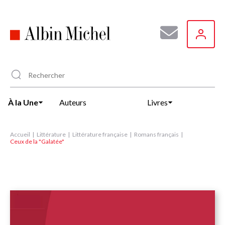
Aller
au
contenu
principal
À la Une
Auteurs
Livres
Accueil
Littérature
Littérature française
Romans français
Ceux de la "Galatée"