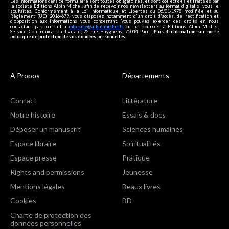
Les informations dans ce formulaire sont toutes obligatoires, et sont collectées et traitées par
la société Editions Albin Michel, afin de recevoir nos newsletters au format digital si vous le
souhaitez. Conformément à la Loi Informatique et Libertés du 06/01/1978 modifiée et au
Règlement (UE) 2016/679, vous disposez notamment d'un droit d'accès, de rectification et
d’opposition aux informations vous concernant. Vous pouvez exercer ces droits en nous
contactant par courriel à
info-site@albin-michel.fr
ou par courrier à Editions Albin Michel,
Service Communication digitale, 22 rue Huyghens, 75014 Paris.
Plus d’information sur notre
politique de protection de vos données personnelles
.
A Propos
Départements
Contact
Littérature
Notre histoire
Essais & docs
Déposer un manuscrit
Sciences humaines
Espace libraire
Spiritualités
Espace presse
Pratique
Rights and permissions
Jeunesse
Mentions légales
Beaux livres
Cookies
BD
Charte de protection des
données personnelles