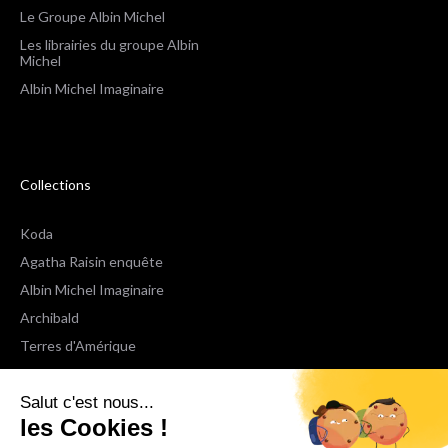
Le Groupe Albin Michel
Les librairies du groupe Albin
Michel
Albin Michel Imaginaire
Collections
Koda
Agatha Raisin enquête
Albin Michel Imaginaire
Archibald
Terres d'Amérique
Espaces Libres Poche
Salut c'est nous...
NOX
les Cookies !
Wiz