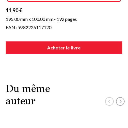
Libérateurs de notre angoisse, ils deviennent, au-delà de
toute superstition, des guides sur le chemin le nous-même.
11,90 €
195.00 mm x
100.00 mm
- 192 pages
EAN : 9782226117120
Acheter le livre
Du même
auteur