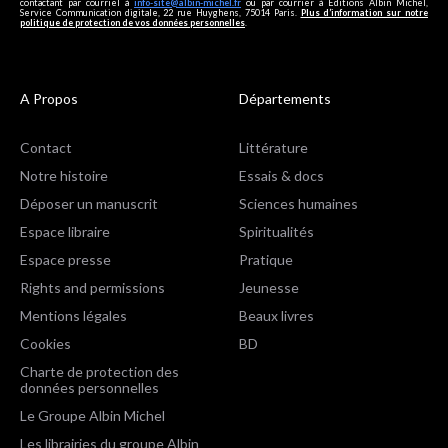
contactant par courriel à
info-site@albin-michel.fr
ou par courrier à Editions Albin Michel,
Service Communication digitale, 22 rue Huyghens, 75014 Paris.
Plus d’information sur notre
politique de protection de vos données personnelles
.
A Propos
Départements
Contact
Littérature
Notre histoire
Essais & docs
Déposer un manuscrit
Sciences humaines
Espace libraire
Spiritualités
Espace presse
Pratique
Rights and permissions
Jeunesse
Mentions légales
Beaux livres
Cookies
BD
Charte de protection des
données personnelles
Le Groupe Albin Michel
Les librairies du groupe Albin