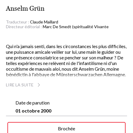
Anselm Grün
Traducteur :
Claude Maillard
Directeur éditorial :
Marc De Smedt (spiritualité Vivante
Qui n'a jamais senti, dans les circonstances les plus difficiles,
une puissance amicale veiller sur lui, une main le guider ou
une présence consolatrice se pencher sur son malheur ? De
telles expériences ne relèvent ni de l'infantilisme ni d'un
occultisme de mauvais aloi, nous dit Anselm Grün, moine
bénédictin à l'abbaye de Münsterschwarzachen Allemagne.
Loin d'associer les anges à des légendes fabuleuses, l'auteur
LIRE LA SUITE
du
Petit traité de spiritualité au quotidien
nous en offre ici une
lecture moderne.
À la croisée de la tradition chrétienne et de la psychologie
des profondeurs, il explore cette zone frontière entre notre
Date de parution
univers intérieur et le monde extérieur, où l'ange gardien
01 octobre 2000
manifeste sa fonction protectrice. De l'ange de la vocation à
celui qui partage notre joie, de Michel le combattant à
Gabriel l'annonciateur de bonnes nouvelles, les figures
Brochée
angéliques sont toujours les messagers de l'amour de Dieu.