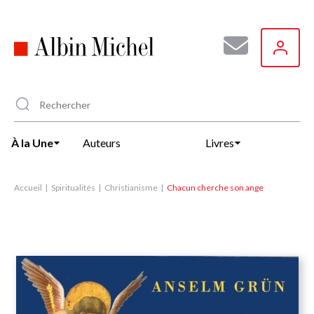
Aller
au
contenu
principal
À la Une
Auteurs
Livres
Accueil
Spiritualités
Christianisme
Chacun cherche son ange