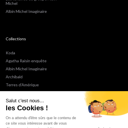
Michel
Albin Michel Imaginaire
Collections
Koda
Agatha Raisin enquête
Albin Michel Imaginaire
Archibald
Terres d'Amérique
Espaces Libres Poche
Salut c'est nous...
NOX
les Cookies !
Wiz
Voir toutes les collections
On a attendu d'être sûrs que le contenu de
ce site vous intéresse avant de vous