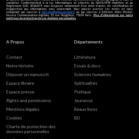
souhaitez. Conformément à la Loi Informatique et Libertés du 06/01/1978 modifiée et au
Règlement (UE) 2016/679, vous disposez notamment d'un droit d'accès, de rectification et
d’opposition aux informations vous concernant. Vous pouvez exercer ces droits en nous
contactant par courriel à
info-site@albin-michel.fr
ou par courrier à Editions Albin Michel,
Service Communication digitale, 22 rue Huyghens, 75014 Paris.
Plus d’information sur notre
politique de protection de vos données personnelles
.
A Propos
Départements
Contact
Littérature
Notre histoire
Essais & docs
Déposer un manuscrit
Sciences humaines
Espace libraire
Spiritualités
Espace presse
Pratique
Rights and permissions
Jeunesse
Mentions légales
Beaux livres
Cookies
BD
Charte de protection des
données personnelles