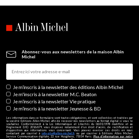
Abonnez-vous aux newsletters de la maison Albin
Michel
Newsletters
Je m’inscris à la newsletter des éditions Albin Michel
Je m'inscris à la newsletter M.C. Beaton
Je m’inscris à la newsletter Vie pratique
Je m’inscris à la newsletter Jeunesse & BD
Les informations dans ce formulaire sont toutes obligatoires, et sont collectées et traitées par
la société Editions Albin Michel, afin de recevoir nos newsletters au format digital si vous le
souhaitez. Conformément à la Loi Informatique et Libertés du 06/01/1978 modifiée et au
Règlement (UE) 2016/679, vous disposez notamment d'un droit d'accès, de rectification et
d’opposition aux informations vous concernant. Vous pouvez exercer ces droits en nous
contactant par courriel à
info-site@albin-michel.fr
ou par courrier à Editions Albin Michel,
Service Communication digitale, 22 rue Huyghens, 75014 Paris.
Plus d’information sur notre