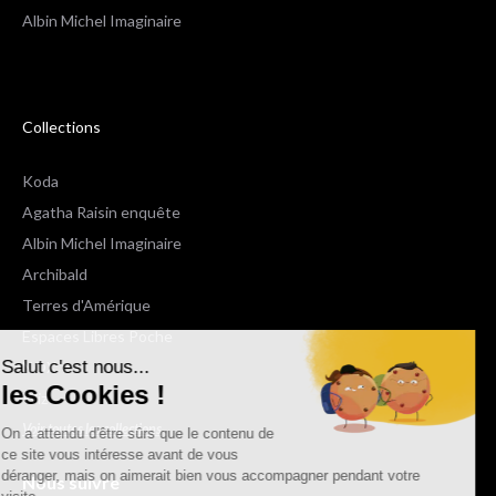
Albin Michel Imaginaire
Collections
Koda
Agatha Raisin enquête
Albin Michel Imaginaire
Archibald
Terres d'Amérique
Espaces Libres Poche
Salut c'est nous...
NOX
les Cookies !
Wiz
Voir toutes les collections
On a attendu d'être sûrs que le contenu de
ce site vous intéresse avant de vous
déranger, mais on aimerait bien vous accompagner pendant votre
Nous suivre