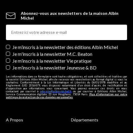
Abonnez-vous aux newsletters de la maison Albin
Michel
Newsletters
Je m’inscris à la newsletter des éditions Albin Michel
Je m'inscris à la newsletter M.C. Beaton
Je m’inscris à la newsletter Vie pratique
Je m’inscris à la newsletter Jeunesse & BD
Les informations dans ce formulaire sont toutes obligatoires, et sont collectées et traitées par
la société Editions Albin Michel, afin de recevoir nos newsletters au format digital si vous le
souhaitez. Conformément à la Loi Informatique et Libertés du 06/01/1978 modifiée et au
Règlement (UE) 2016/679, vous disposez notamment d'un droit d'accès, de rectification et
d’opposition aux informations vous concernant. Vous pouvez exercer ces droits en nous
contactant par courriel à
info-site@albin-michel.fr
ou par courrier à Editions Albin Michel,
Service Communication digitale, 22 rue Huyghens, 75014 Paris.
Plus d’information sur notre
politique de protection de vos données personnelles
.
A Propos
Départements