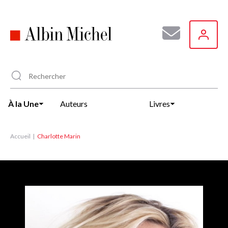
Aller
au
contenu
principal
À la Une
Auteurs
Livres
Accueil
Charlotte Marin