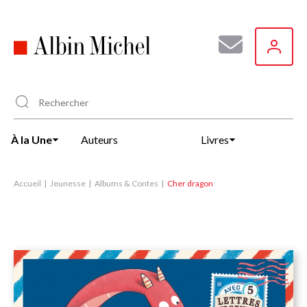
Aller
au
contenu
principal
À la Une
Auteurs
Livres
Accueil
Jeunesse
Albums & Contes
Cher dragon