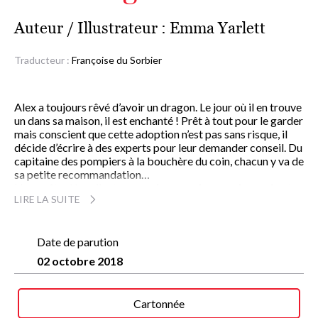
Auteur / Illustrateur :
Emma Yarlett
Traducteur :
Françoise du Sorbier
Alex a toujours rêvé d’avoir un dragon. Le jour où il en trouve
un dans sa maison, il est enchanté ! Prêt à tout pour le garder
mais conscient que cette adoption n’est pas sans risque, il
décide d’écrire à des experts pour leur demander conseil. Du
capitaine des pompiers à la bouchère du coin, chacun y va de
sa petite recommandation…
Une quête désopilante, avec
des enveloppes à ouvrir
et
LIRE LA SUITE
des lettres à déplier
, et
une carte postale surprise
: car
même quand la vie les sépare, les vrais amis ne s’oublient
jamais, n’est-ce pas ?
Date de parution
À partir de 4 ans
02 octobre 2018
Cartonnée