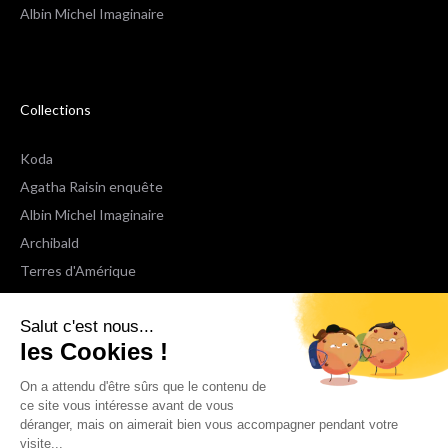
Albin Michel Imaginaire
Collections
Koda
Agatha Raisin enquête
Albin Michel Imaginaire
Archibald
Terres d'Amérique
Espaces Libres Poche
Salut c'est nous...
NOX
les Cookies !
Wiz
Voir toutes les collections
On a attendu d'être sûrs que le contenu de
ce site vous intéresse avant de vous
déranger, mais on aimerait bien vous accompagner pendant votre
Nous suivre
visite...