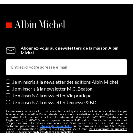
Abonnez-vous aux newsletters de la maison Albin
Michel
Newsletters
Je m’inscris à la newsletter des éditions Albin Michel
Je m'inscris à la newsletter M.C. Beaton
Je m’inscris à la newsletter Vie pratique
Je m’inscris à la newsletter Jeunesse & BD
Les informations dans ce formulaire sont toutes obligatoires, et sont collectées et traitées par
la société Editions Albin Michel, afin de recevoir nos newsletters au format digital si vous le
souhaitez. Conformément à la Loi Informatique et Libertés du 06/01/1978 modifiée et au
Règlement (UE) 2016/679, vous disposez notamment d'un droit d'accès, de rectification et
d’opposition aux informations vous concernant. Vous pouvez exercer ces droits en nous
contactant par courriel à
info-site@albin-michel.fr
ou par courrier à Editions Albin Michel,
Service Communication digitale, 22 rue Huyghens, 75014 Paris.
Plus d’information sur notre
politique de protection de vos données personnelles
.