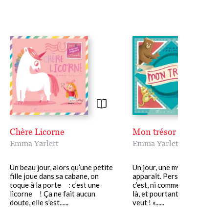
Chère Licorne
Mon trésor
Emma Yarlett
Emma Yarlett
Un beau jour, alors qu’une petite
Un jour, une mystérieuse c
fille joue dans sa cabane, on
apparaît. Personne ne sait
toque à la porte : c’est une
c’est, ni comment elle est a
licorne ! Ça ne fait aucun
là, et pourtant tout le mon
doute, elle s’est......
veut ! «......