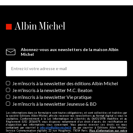
Abonnez-vous aux newsletters de la maison Albin
Michel
Newsletters
Je m’inscris à la newsletter des éditions Albin Michel
Je m'inscris à la newsletter M.C. Beaton
Je m’inscris à la newsletter Vie pratique
Je m’inscris à la newsletter Jeunesse & BD
Les informations dans ce formulaire sont toutes obligatoires, et sont collectées et traitées par
la société Editions Albin Michel, afin de recevoir nos newsletters au format digital si vous le
souhaitez. Conformément à la Loi Informatique et Libertés du 06/01/1978 modifiée et au
Règlement (UE) 2016/679, vous disposez notamment d'un droit d'accès, de rectification et
d’opposition aux informations vous concernant. Vous pouvez exercer ces droits en nous
contactant par courriel à
info-site@albin-michel.fr
ou par courrier à Editions Albin Michel,
Service Communication digitale, 22 rue Huyghens, 75014 Paris.
Plus d’information sur notre