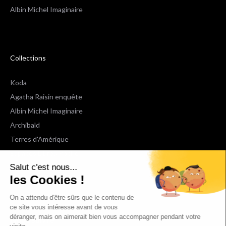
Albin Michel Imaginaire
Collections
Koda
Agatha Raisin enquête
Albin Michel Imaginaire
Archibald
Terres d'Amérique
Espaces Libres Poche
Salut c'est nous...
NOX
les Cookies !
Wiz
Voir toutes les collections
On a attendu d'être sûrs que le contenu de
ce site vous intéresse avant de vous
déranger, mais on aimerait bien vous accompagner pendant votre
Nous suivre