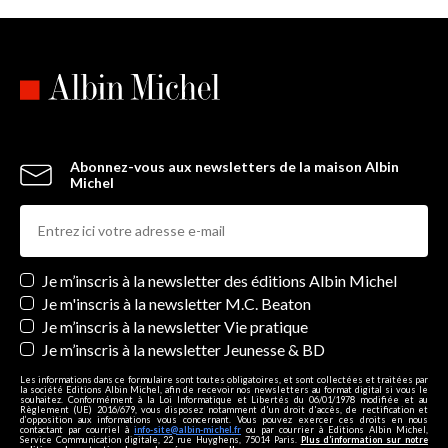
Abonnez-vous aux newsletters de la maison Albin
Michel
Newsletters
Je m’inscris à la newsletter des éditions Albin Michel
Je m'inscris à la newsletter M.C. Beaton
Je m’inscris à la newsletter Vie pratique
Je m’inscris à la newsletter Jeunesse & BD
Les informations dans ce formulaire sont toutes obligatoires, et sont collectées et traitées par
la société Editions Albin Michel, afin de recevoir nos newsletters au format digital si vous le
souhaitez. Conformément à la Loi Informatique et Libertés du 06/01/1978 modifiée et au
Règlement (UE) 2016/679, vous disposez notamment d'un droit d'accès, de rectification et
d’opposition aux informations vous concernant. Vous pouvez exercer ces droits en nous
contactant par courriel à
info-site@albin-michel.fr
ou par courrier à Editions Albin Michel,
Service Communication digitale, 22 rue Huyghens, 75014 Paris.
Plus d’information sur notre