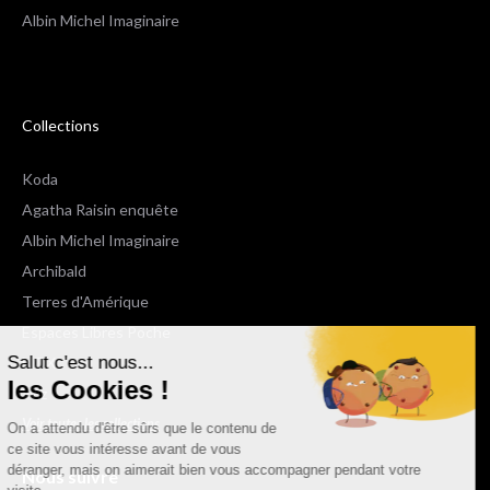
Albin Michel Imaginaire
Collections
Koda
Agatha Raisin enquête
Albin Michel Imaginaire
Archibald
Terres d'Amérique
Espaces Libres Poche
Salut c'est nous...
NOX
les Cookies !
Wiz
Voir toutes les collections
On a attendu d'être sûrs que le contenu de
ce site vous intéresse avant de vous
déranger, mais on aimerait bien vous accompagner pendant votre
Nous suivre