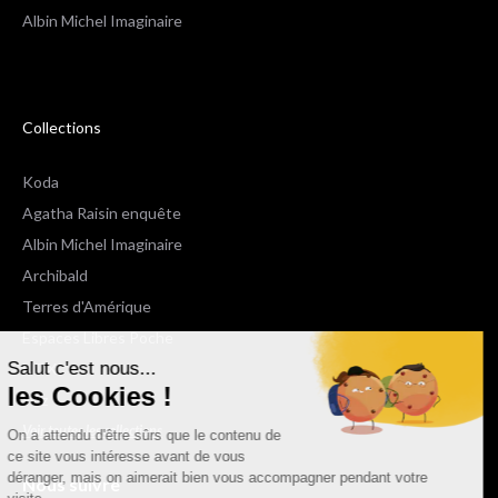
Albin Michel Imaginaire
Collections
Koda
Agatha Raisin enquête
Albin Michel Imaginaire
Archibald
Terres d'Amérique
Espaces Libres Poche
Salut c'est nous...
NOX
les Cookies !
Wiz
Voir toutes les collections
On a attendu d'être sûrs que le contenu de
ce site vous intéresse avant de vous
déranger, mais on aimerait bien vous accompagner pendant votre
Nous suivre