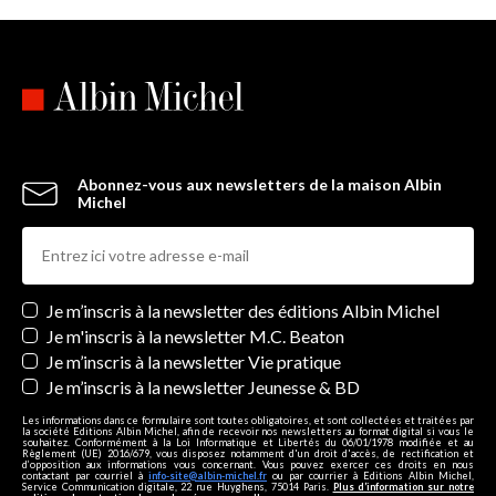
Abonnez-vous aux newsletters de la maison Albin
Michel
Newsletters
Je m’inscris à la newsletter des éditions Albin Michel
Je m'inscris à la newsletter M.C. Beaton
Je m’inscris à la newsletter Vie pratique
Je m’inscris à la newsletter Jeunesse & BD
Les informations dans ce formulaire sont toutes obligatoires, et sont collectées et traitées par
la société Editions Albin Michel, afin de recevoir nos newsletters au format digital si vous le
souhaitez. Conformément à la Loi Informatique et Libertés du 06/01/1978 modifiée et au
Règlement (UE) 2016/679, vous disposez notamment d'un droit d'accès, de rectification et
d’opposition aux informations vous concernant. Vous pouvez exercer ces droits en nous
contactant par courriel à
info-site@albin-michel.fr
ou par courrier à Editions Albin Michel,
Service Communication digitale, 22 rue Huyghens, 75014 Paris.
Plus d’information sur notre