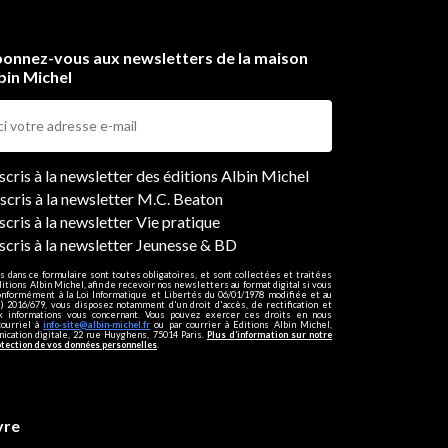
onnez-vous aux newsletters de la maison
bin Michel
ers
nscris à la newsletter des éditions Albin Michel
nscris à la newsletter M.C. Beaton
scris à la newsletter Vie pratique
nscris à la newsletter Jeunesse & BD
s dans ce formulaire sont toutes obligatoires, et sont collectées et traitées
ditions Albin Michel, afin de recevoir nos newsletters au format digital si vous
onformément à la Loi Informatique et Libertés du 06/01/1978 modifiée et au
 2016/679, vous disposez notamment d'un droit d'accès, de rectification et
ux informations vous concernant. Vous pouvez exercer ces droits en nous
courriel à
info-site@albin-michel.fr
ou par courrier à Editions Albin Michel,
cation digitale, 22 rue Huyghens, 75014 Paris.
Plus d’information sur notre
otection de vos données personnelles
.
vre