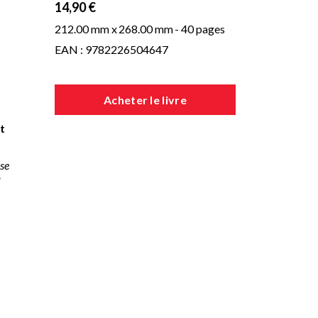
14,90 €
212.00 mm x
268.00 mm
- 40 pages
EAN : 9782226504647
Acheter le livre
t
sse
a