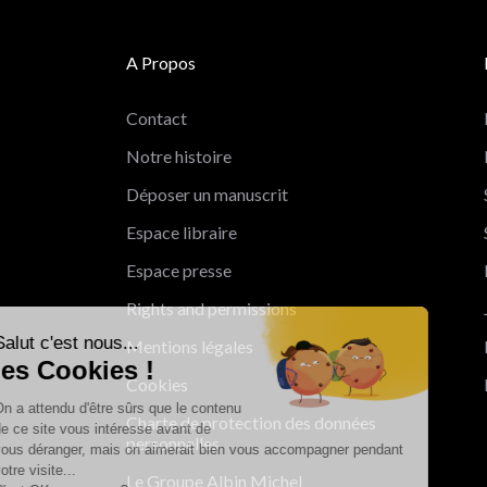
A Propos
Contact
Notre histoire
Déposer un manuscrit
Espace libraire
Espace presse
Rights and permissions
Salut c'est nous...
Mentions légales
les Cookies !
Cookies
On a attendu d'être sûrs que le contenu
Charte de protection des données
de ce site vous intéresse avant de
personnelles
vous déranger, mais on aimerait bien vous accompagner pendant
votre visite...
Le Groupe Albin Michel