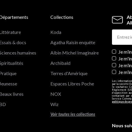
Départements
Collections
Ab
Al
Littérature
Koda
Essais & docs
Agatha Raisin enquête
Newslett
Je m’i
Sciences humaines
Albin Michel Imaginaire
Je m'i
Spiritualités
Archibald
Je m’in
Je m’i
Pratique
Terres d'Amérique
Les information
Jeunesse
Espaces Libres Poche
par la société E
le souhaitez. C
Règlement (UE)
Beaux livres
NOX
d’opposition a
contactant par 
Service Communi
politique de pr
BD
Wiz
Voir toutes les collections
Nous sui