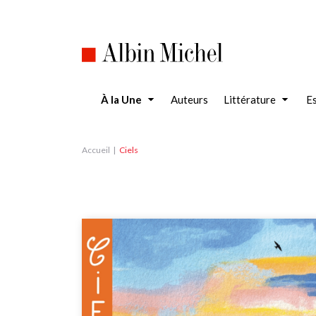
Aller
au
contenu
principal
À la Une
Auteurs
Littérature
Es
Accueil
Ciels