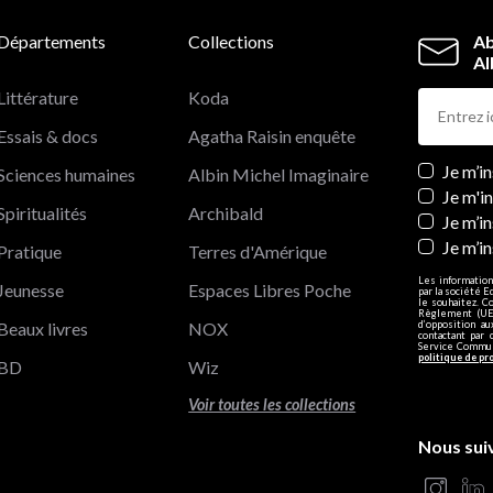
Départements
Collections
Ab
Al
Littérature
Koda
Essais & docs
Agatha Raisin enquête
Newslett
Je m’i
Sciences humaines
Albin Michel Imaginaire
Je m'i
Spiritualités
Archibald
Je m’in
Je m’i
Pratique
Terres d'Amérique
Les information
Jeunesse
Espaces Libres Poche
par la société E
le souhaitez. C
Règlement (UE)
Beaux livres
NOX
d’opposition a
contactant par 
Service Communi
politique de pr
BD
Wiz
Voir toutes les collections
Nous sui