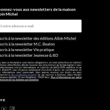
onnez-vous aux newsletters de la maison
bin Michel
ers
nscris à la newsletter des éditions Albin Michel
nscris à la newsletter M.C. Beaton
scris à la newsletter Vie pratique
nscris à la newsletter Jeunesse & BD
s dans ce formulaire sont toutes obligatoires, et sont collectées et traitées
ditions Albin Michel, afin de recevoir nos newsletters au format digital si vous
onformément à la Loi Informatique et Libertés du 06/01/1978 modifiée et au
 2016/679, vous disposez notamment d'un droit d'accès, de rectification et
ux informations vous concernant. Vous pouvez exercer ces droits en nous
courriel à
info-site@albin-michel.fr
ou par courrier à Editions Albin Michel,
cation digitale, 22 rue Huyghens, 75014 Paris.
Plus d’information sur notre
otection de vos données personnelles
.
vre