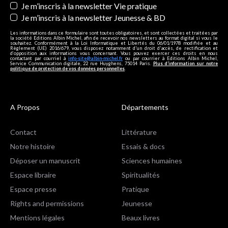
Je m’inscris à la newsletter Vie pratique
Je m’inscris à la newsletter Jeunesse & BD
Les informations dans ce formulaire sont toutes obligatoires, et sont collectées et traitées par
la société Editions Albin Michel, afin de recevoir nos newsletters au format digital si vous le
souhaitez. Conformément à la Loi Informatique et Libertés du 06/01/1978 modifiée et au
Règlement (UE) 2016/679, vous disposez notamment d'un droit d'accès, de rectification et
d’opposition aux informations vous concernant. Vous pouvez exercer ces droits en nous
contactant par courriel à
info-site@albin-michel.fr
ou par courrier à Editions Albin Michel,
Service Communication digitale, 22 rue Huyghens, 75014 Paris.
Plus d’information sur notre
politique de protection de vos données personnelles
.
A Propos
Départements
Contact
Littérature
Notre histoire
Essais & docs
Déposer un manuscrit
Sciences humaines
Espace libraire
Spiritualités
Espace presse
Pratique
Rights and permissions
Jeunesse
Mentions légales
Beaux livres