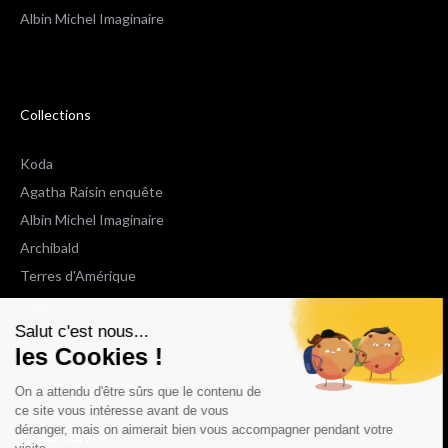
Albin Michel Imaginaire
Collections
Koda
Agatha Raisin enquête
Albin Michel Imaginaire
Archibald
Terres d'Amérique
Espaces Libres Poche
Salut c'est nous...
NOX
les Cookies !
Wiz
Voir toutes les collections
On a attendu d'être sûrs que le contenu de
ce site vous intéresse avant de vous
déranger, mais on aimerait bien vous accompagner pendant votre
Nous suivre