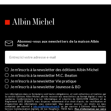
Abonnez-vous aux newsletters de la maison Albin
Michel
Newsletters
Je m’inscris à la newsletter des éditions Albin Michel
Je m'inscris à la newsletter M.C. Beaton
Je m’inscris à la newsletter Vie pratique
Je m’inscris à la newsletter Jeunesse & BD
Les informations dans ce formulaire sont toutes obligatoires, et sont collectées et traitées par
la société Editions Albin Michel, afin de recevoir nos newsletters au format digital si vous le
souhaitez. Conformément à la Loi Informatique et Libertés du 06/01/1978 modifiée et au
Règlement (UE) 2016/679, vous disposez notamment d'un droit d'accès, de rectification et
d’opposition aux informations vous concernant. Vous pouvez exercer ces droits en nous
contactant par courriel à
info-site@albin-michel.fr
ou par courrier à Editions Albin Michel,
Service Communication digitale, 22 rue Huyghens, 75014 Paris.
Plus d’information sur notre