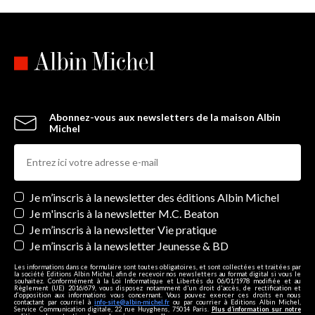
Abonnez-vous aux newsletters de la maison Albin
Michel
Newsletters
Je m’inscris à la newsletter des éditions Albin Michel
Je m'inscris à la newsletter M.C. Beaton
Je m’inscris à la newsletter Vie pratique
Je m’inscris à la newsletter Jeunesse & BD
Les informations dans ce formulaire sont toutes obligatoires, et sont collectées et traitées par
la société Editions Albin Michel, afin de recevoir nos newsletters au format digital si vous le
souhaitez. Conformément à la Loi Informatique et Libertés du 06/01/1978 modifiée et au
Règlement (UE) 2016/679, vous disposez notamment d'un droit d'accès, de rectification et
d’opposition aux informations vous concernant. Vous pouvez exercer ces droits en nous
contactant par courriel à
info-site@albin-michel.fr
ou par courrier à Editions Albin Michel,
Service Communication digitale, 22 rue Huyghens, 75014 Paris.
Plus d’information sur notre