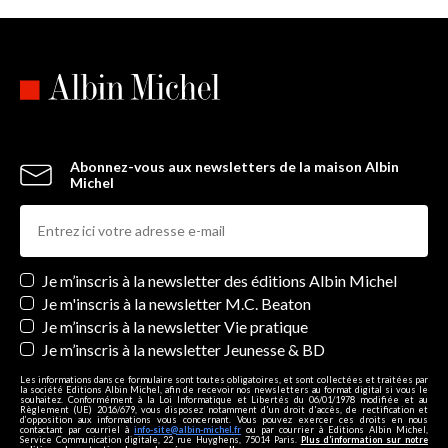
Abonnez-vous aux newsletters de la maison Albin
Michel
Newsletters
Je m’inscris à la newsletter des éditions Albin Michel
Je m'inscris à la newsletter M.C. Beaton
Je m’inscris à la newsletter Vie pratique
Je m’inscris à la newsletter Jeunesse & BD
Les informations dans ce formulaire sont toutes obligatoires, et sont collectées et traitées par
la société Editions Albin Michel, afin de recevoir nos newsletters au format digital si vous le
souhaitez. Conformément à la Loi Informatique et Libertés du 06/01/1978 modifiée et au
Règlement (UE) 2016/679, vous disposez notamment d'un droit d'accès, de rectification et
d’opposition aux informations vous concernant. Vous pouvez exercer ces droits en nous
contactant par courriel à
info-site@albin-michel.fr
ou par courrier à Editions Albin Michel,
Service Communication digitale, 22 rue Huyghens, 75014 Paris.
Plus d’information sur notre