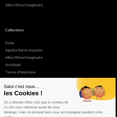
Albin Michel Imaginaire
Collections
Koda
Agatha Raisin enquête
Albin Michel Imaginaire
Archibald
Terres d'Amérique
Espaces Libres Poche
Salut c'est nous...
NOX
les Cookies !
Wiz
Voir toutes les collections
On a attendu d'être sûrs que le contenu de
ce site vous intéresse avant de vous
déranger, mais on aimerait bien vous accompagner pendant votre
Nous suivre