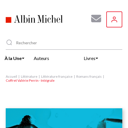
Aller
au
contenu
principal
À la Une
Auteurs
Livres
Accueil
Littérature
Littérature française
Romans français
Coffret Valérie Perrin - Intégrale