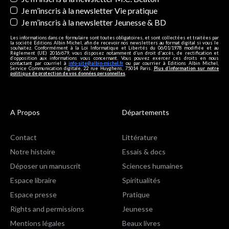
Je m’inscris à la newsletter Vie pratique
Je m’inscris à la newsletter Jeunesse & BD
Les informations dans ce formulaire sont toutes obligatoires, et sont collectées et traitées par
la société Editions Albin Michel, afin de recevoir nos newsletters au format digital si vous le
souhaitez. Conformément à la Loi Informatique et Libertés du 06/01/1978 modifiée et au
Règlement (UE) 2016/679, vous disposez notamment d'un droit d'accès, de rectification et
d’opposition aux informations vous concernant. Vous pouvez exercer ces droits en nous
contactant par courriel à
info-site@albin-michel.fr
ou par courrier à Editions Albin Michel,
Service Communication digitale, 22 rue Huyghens, 75014 Paris.
Plus d’information sur notre
politique de protection de vos données personnelles
.
A Propos
Départements
Contact
Littérature
Notre histoire
Essais & docs
Déposer un manuscrit
Sciences humaines
Espace libraire
Spiritualités
Espace presse
Pratique
Rights and permissions
Jeunesse
Mentions légales
Beaux livres