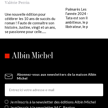
Valérie Perrin
Palmarès Les 100 livres de
l'année 2024 - Lire Magazi
Une nouvelle édition pour
Tata est son livre le plus
célébrer les 10 ans de succès du
ambitieux, le plus intime, le
roman ! Faute de connaître son
libérateur, le plus important.".
histoire, Justine, vingt et un ans,
se passionne pour celle......
Abonnez-vous aux newsletters de la maison Albin
Michel
Newsletters
Je m’inscris à la newsletter des éditions Albin Michel
Je m'inscris à la newsletter M.C. Beaton