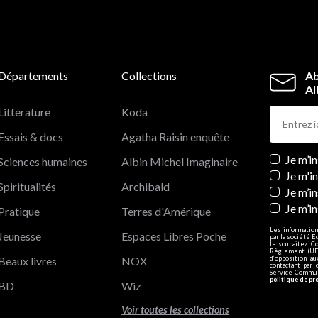
Départements
Collections
Ab
Al
Littérature
Koda
Essais & docs
Agatha Raisin enquête
Newslett
Je m’i
Sciences humaines
Albin Michel Imaginaire
Je m'i
Spiritualités
Archibald
Je m’in
Je m’i
Pratique
Terres d'Amérique
Les information
Jeunesse
Espaces Libres Poche
par la société E
le souhaitez. C
Règlement (UE)
Beaux livres
NOX
d’opposition a
contactant par 
Service Communi
politique de pr
BD
Wiz
Voir toutes les collections