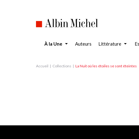
Aller
au
contenu
principal
À la Une
Auteurs
Littérature
Es
Accueil
Collections
La Nuit où les étoiles se sont éteintes