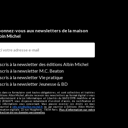
onnez-vous aux newsletters de la maison
bin Michel
ers
nscris à la newsletter des éditions Albin Michel
nscris à la newsletter M.C. Beaton
scris à la newsletter Vie pratique
nscris à la newsletter Jeunesse & BD
s dans ce formulaire sont toutes obligatoires, et sont collectées et traitées
ditions Albin Michel, afin de recevoir nos newsletters au format digital si vous
onformément à la Loi Informatique et Libertés du 06/01/1978 modifiée et au
 2016/679, vous disposez notamment d'un droit d'accès, de rectification et
ux informations vous concernant. Vous pouvez exercer ces droits en nous
courriel à
info-site@albin-michel.fr
ou par courrier à Editions Albin Michel,
cation digitale, 22 rue Huyghens, 75014 Paris.
Plus d’information sur notre
otection de vos données personnelles
.