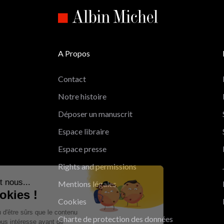
A Propos
Contact
Notre histoire
Déposer un manuscrit
Espace libraire
Espace presse
Rights and permissions
Salut c'est nous...
Mentions légales
les Cookies !
Cookies
On a attendu d'être sûrs que le contenu
Charte de protection des données
de ce site vous intéresse avant de