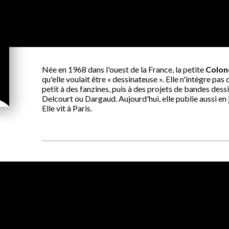
Née en 1968 dans l'ouest de la France, la petite
Colon
qu'elle voulait être « dessinateuse ». Elle n'intègre pas 
petit à des fanzines, puis à des projets de bandes dess
Delcourt ou Dargaud. Aujourd'hui, elle publie aussi en j
Elle vit à Paris.