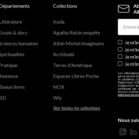
Départements
Collections
Ab
Al
Littérature
Koda
Essais & docs
Agatha Raisin enquête
Newslett
Je m’i
Sciences humaines
Albin Michel Imaginaire
Je m'i
Spiritualités
Archibald
Je m’in
Je m’i
Pratique
Terres d'Amérique
Les information
Jeunesse
Espaces Libres Poche
par la société E
le souhaitez. C
Règlement (UE)
Beaux livres
NOX
d’opposition a
contactant par 
Service Communi
politique de pr
BD
Wiz
Voir toutes les collections
Nous sui