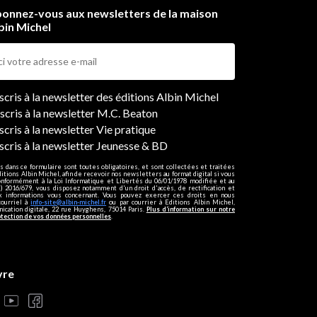
onnez-vous aux newsletters de la maison
bin Michel
ers
nscris à la newsletter des éditions Albin Michel
nscris à la newsletter M.C. Beaton
scris à la newsletter Vie pratique
nscris à la newsletter Jeunesse & BD
s dans ce formulaire sont toutes obligatoires, et sont collectées et traitées
ditions Albin Michel, afin de recevoir nos newsletters au format digital si vous
onformément à la Loi Informatique et Libertés du 06/01/1978 modifiée et au
 2016/679, vous disposez notamment d'un droit d'accès, de rectification et
ux informations vous concernant. Vous pouvez exercer ces droits en nous
courriel à
info-site@albin-michel.fr
ou par courrier à Editions Albin Michel,
cation digitale, 22 rue Huyghens, 75014 Paris.
Plus d’information sur notre
otection de vos données personnelles
.
vre