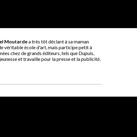
el Moutarde
a très tôt déclaré à sa maman
de véritable école d'art, mais participe petit à
inées chez de grands éditeurs, tels que Dupuis,
eunesse et travaille pour la presse et la publicité.