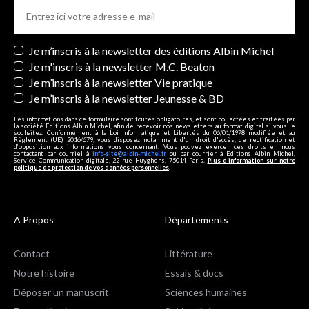
Newsletters
Je m’inscris à la newsletter des éditions Albin Michel
Je m'inscris à la newsletter M.C. Beaton
Je m’inscris à la newsletter Vie pratique
Je m’inscris à la newsletter Jeunesse & BD
Les informations dans ce formulaire sont toutes obligatoires, et sont collectées et traitées par
la société Editions Albin Michel, afin de recevoir nos newsletters au format digital si vous le
souhaitez. Conformément à la Loi Informatique et Libertés du 06/01/1978 modifiée et au
Règlement (UE) 2016/679, vous disposez notamment d'un droit d'accès, de rectification et
d’opposition aux informations vous concernant. Vous pouvez exercer ces droits en nous
contactant par courriel à
info-site@albin-michel.fr
ou par courrier à Editions Albin Michel,
Service Communication digitale, 22 rue Huyghens, 75014 Paris.
Plus d’information sur notre
politique de protection de vos données personnelles
.
A Propos
Départements
Contact
Littérature
Notre histoire
Essais & docs
Déposer un manuscrit
Sciences humaines