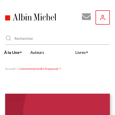
Aller
au
contenu
principal
À la Une
Auteurs
Livres
Accueil
Comment prendre le pouvoir ?