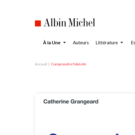
Aller
au
contenu
principal
À la Une
Auteurs
Littérature
Es
Accueil
Comprendre l'obésité