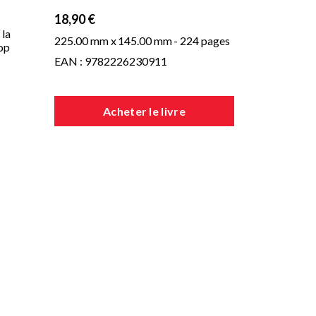
18,90 €
 la
225.00 mm x
145.00 mm
- 224 pages
rop
EAN : 9782226230911
Acheter le livre
s
t
ure,
ide
er
t