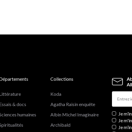
Départements
Collections
Ab
Al
Littérature
Koda
Essais & docs
Agatha Raisin enquête
Newslett
Je m’i
Sciences humaines
Albin Michel Imaginaire
Je m'i
Spiritualités
Archibald
Je m’in