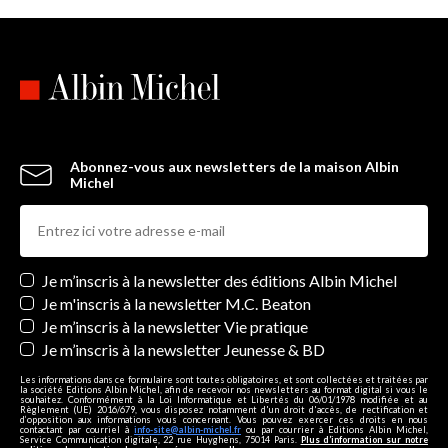
Abonnez-vous aux newsletters de la maison Albin
Michel
Newsletters
Je m’inscris à la newsletter des éditions Albin Michel
Je m'inscris à la newsletter M.C. Beaton
Je m’inscris à la newsletter Vie pratique
Je m’inscris à la newsletter Jeunesse & BD
Les informations dans ce formulaire sont toutes obligatoires, et sont collectées et traitées par
la société Editions Albin Michel, afin de recevoir nos newsletters au format digital si vous le
souhaitez. Conformément à la Loi Informatique et Libertés du 06/01/1978 modifiée et au
Règlement (UE) 2016/679, vous disposez notamment d'un droit d'accès, de rectification et
d’opposition aux informations vous concernant. Vous pouvez exercer ces droits en nous
contactant par courriel à
info-site@albin-michel.fr
ou par courrier à Editions Albin Michel,
Service Communication digitale, 22 rue Huyghens, 75014 Paris.
Plus d’information sur notre