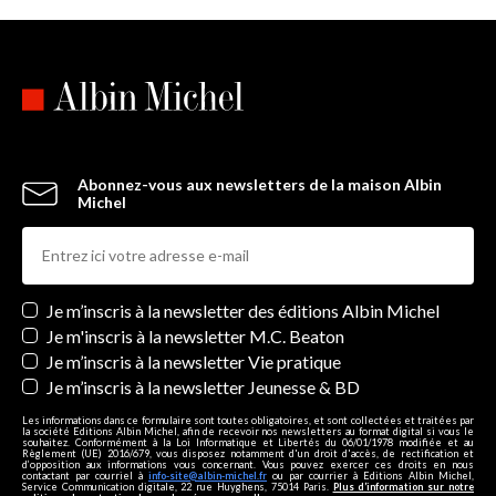
Abonnez-vous aux newsletters de la maison Albin
Michel
Newsletters
Je m’inscris à la newsletter des éditions Albin Michel
Je m'inscris à la newsletter M.C. Beaton
Je m’inscris à la newsletter Vie pratique
Je m’inscris à la newsletter Jeunesse & BD
Les informations dans ce formulaire sont toutes obligatoires, et sont collectées et traitées par
la société Editions Albin Michel, afin de recevoir nos newsletters au format digital si vous le
souhaitez. Conformément à la Loi Informatique et Libertés du 06/01/1978 modifiée et au
Règlement (UE) 2016/679, vous disposez notamment d'un droit d'accès, de rectification et
d’opposition aux informations vous concernant. Vous pouvez exercer ces droits en nous
contactant par courriel à
info-site@albin-michel.fr
ou par courrier à Editions Albin Michel,
Service Communication digitale, 22 rue Huyghens, 75014 Paris.
Plus d’information sur notre