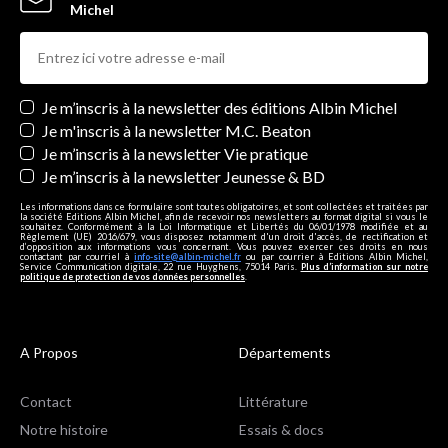
Michel
Newsletters
Je m’inscris à la newsletter des éditions Albin Michel
Je m'inscris à la newsletter M.C. Beaton
Je m’inscris à la newsletter Vie pratique
Je m’inscris à la newsletter Jeunesse & BD
Les informations dans ce formulaire sont toutes obligatoires, et sont collectées et traitées par
la société Editions Albin Michel, afin de recevoir nos newsletters au format digital si vous le
souhaitez. Conformément à la Loi Informatique et Libertés du 06/01/1978 modifiée et au
Règlement (UE) 2016/679, vous disposez notamment d'un droit d'accès, de rectification et
d’opposition aux informations vous concernant. Vous pouvez exercer ces droits en nous
contactant par courriel à
info-site@albin-michel.fr
ou par courrier à Editions Albin Michel,
Service Communication digitale, 22 rue Huyghens, 75014 Paris.
Plus d’information sur notre
politique de protection de vos données personnelles
.
A Propos
Départements
Contact
Littérature
Notre histoire
Essais & docs