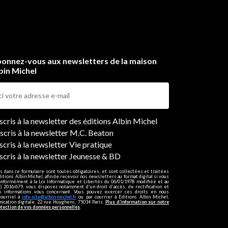
onnez-vous aux newsletters de la maison
bin Michel
ers
nscris à la newsletter des éditions Albin Michel
nscris à la newsletter M.C. Beaton
scris à la newsletter Vie pratique
nscris à la newsletter Jeunesse & BD
s dans ce formulaire sont toutes obligatoires, et sont collectées et traitées
ditions Albin Michel, afin de recevoir nos newsletters au format digital si vous
onformément à la Loi Informatique et Libertés du 06/01/1978 modifiée et au
 2016/679, vous disposez notamment d'un droit d'accès, de rectification et
ux informations vous concernant. Vous pouvez exercer ces droits en nous
courriel à
info-site@albin-michel.fr
ou par courrier à Editions Albin Michel,
cation digitale, 22 rue Huyghens, 75014 Paris.
Plus d’information sur notre
otection de vos données personnelles
.