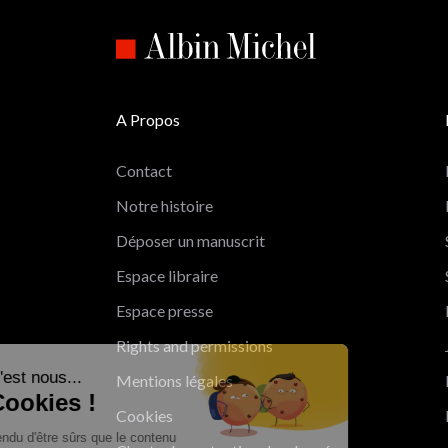
A Propos
Contact
Notre histoire
Déposer un manuscrit
Espace libraire
Espace presse
Rights and permissions
Salut c'est nous...
Mentions légales
les Cookies !
Cookies
On a attendu d'être sûrs que le contenu