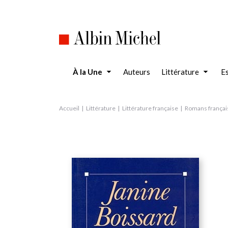
Aller
au
contenu
principal
À la Une
Auteurs
Littérature
Es
Accueil
Littérature
Littérature française
Romans françai