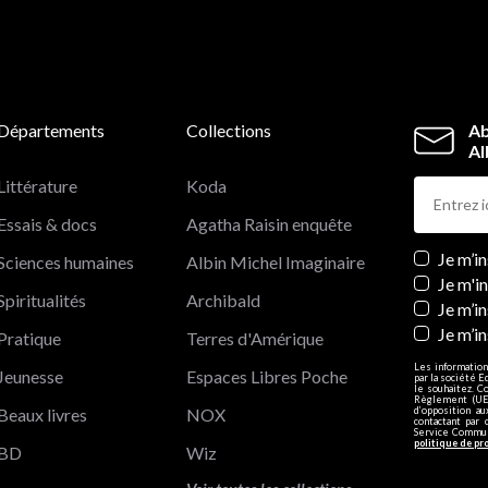
Départements
Collections
Ab
Al
Littérature
Koda
Essais & docs
Agatha Raisin enquête
Newslett
Je m’i
Sciences humaines
Albin Michel Imaginaire
Je m'i
Spiritualités
Archibald
Je m’in
Je m’i
Pratique
Terres d'Amérique
Les information
Jeunesse
Espaces Libres Poche
par la société E
le souhaitez. C
Règlement (UE)
Beaux livres
NOX
d’opposition a
contactant par 
Service Communi
politique de pr
BD
Wiz