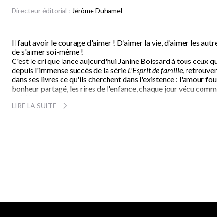
Directeur éditorial :
Jérôme Duhamel
Il faut avoir le courage d'aimer ! D'aimer la vie, d'aimer les autr
de s'aimer soi-même !
C'est le cri que lance aujourd'hui Janine Boissard à tous ceux qu
depuis l'immense succès de la série
L'Esprit de famille
, retrouve
dans ses livres ce qu'ils cherchent dans l'existence : l'amour fou,
bonheur partagé, les rires de l'enfance, chaque jour vécu com
un idéal...
LIRE LA SUITE
Les personnages qui traversent ce livre s'interrogent tous sur l
sens de leur vie. Sauront-ils refuser les plaisirs faciles de l'amou
sans amour ? Resteront-ils indifférents devant ces enfants du
divorce qu'on prend en otages ? Laisseront-ils grandir en eux c
poisons que sont le racisme, la violence ou la drogue ? Feront-il
partie de ces parents qui capitulent ou de ces enseignants qui
démissionnent ?
Le destin des personnages de Janine Boissard va se nouer dans 
tourbillon d'une actualité chaque jour plus brûlante. Et l'histoir
de chacun d'entre eux n'est qu'un cri : cri de colère parfois, mai
surtout cri d'amour et d'espoir pour un monde plus beau et plu
chaleureux.