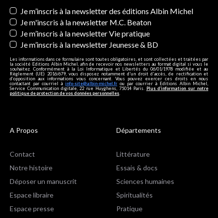
Newsletters
Je m’inscris à la newsletter des éditions Albin Michel
Je m'inscris à la newsletter M.C. Beaton
Je m’inscris à la newsletter Vie pratique
Je m’inscris à la newsletter Jeunesse & BD
Les informations dans ce formulaire sont toutes obligatoires, et sont collectées et traitées par
la société Editions Albin Michel, afin de recevoir nos newsletters au format digital si vous le
souhaitez. Conformément à la Loi Informatique et Libertés du 06/01/1978 modifiée et au
Règlement (UE) 2016/679, vous disposez notamment d'un droit d'accès, de rectification et
d’opposition aux informations vous concernant. Vous pouvez exercer ces droits en nous
contactant par courriel à
info-site@albin-michel.fr
ou par courrier à Editions Albin Michel,
Service Communication digitale, 22 rue Huyghens, 75014 Paris.
Plus d’information sur notre
politique de protection de vos données personnelles
.
A Propos
Départements
Contact
Littérature
Notre histoire
Essais & docs
Déposer un manuscrit
Sciences humaines
Espace libraire
Spiritualités
Espace presse
Pratique