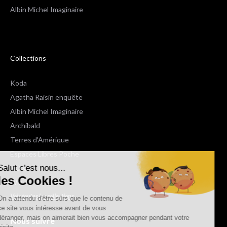
Albin Michel Imaginaire
Collections
Koda
Agatha Raisin enquête
Albin Michel Imaginaire
Archibald
Terres d'Amérique
Espaces Libres Poche
Salut c'est nous...
NOX
les Cookies !
Wiz
Voir toutes les collections
On a attendu d'être sûrs que le contenu de
ce site vous intéresse avant de vous
déranger, mais on aimerait bien vous accompagner pendant votre
Nous suivre