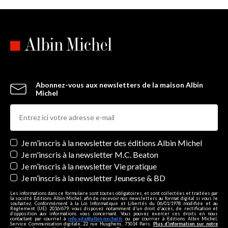
Abonnez-vous aux newsletters de la maison Albin
Michel
Newsletters
Je m’inscris à la newsletter des éditions Albin Michel
Je m'inscris à la newsletter M.C. Beaton
Je m’inscris à la newsletter Vie pratique
Je m’inscris à la newsletter Jeunesse & BD
Les informations dans ce formulaire sont toutes obligatoires, et sont collectées et traitées par
la société Editions Albin Michel, afin de recevoir nos newsletters au format digital si vous le
souhaitez. Conformément à la Loi Informatique et Libertés du 06/01/1978 modifiée et au
Règlement (UE) 2016/679, vous disposez notamment d'un droit d'accès, de rectification et
d’opposition aux informations vous concernant. Vous pouvez exercer ces droits en nous
contactant par courriel à
info-site@albin-michel.fr
ou par courrier à Editions Albin Michel,
Service Communication digitale, 22 rue Huyghens, 75014 Paris.
Plus d’information sur notre